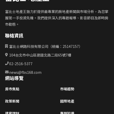
富比士地產王致力於提供最專業的房地產新聞與市場分析，為您掌
握第一手投資先機。我們提供深入的專題報導、影音節目及即時房
市動態。
聯絡資訊
富比士網路科技有限公司（統編：25147157）
104台北市中山區建國北路二段65號7樓
02-2516-5377
news@fbs168.com
網站導覽
房市焦點
市場趨勢
政策新聞
國際地產
建案理財
專題知識