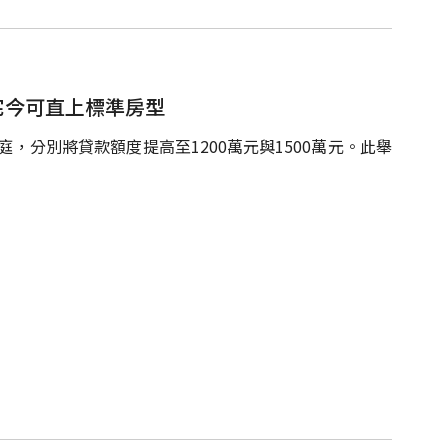
小宅今可直上標準房型
庭，分別將貸款額度提高至1200萬元與1500萬元。此舉