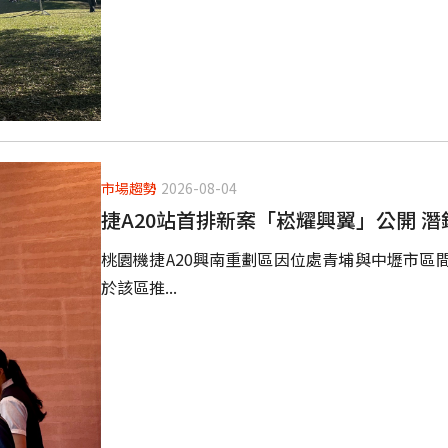
市場趨勢
2026-08-04
捷A20站首排新案「崧耀興翼」公開 潛
桃園機捷A20興南重劃區因位處青埔與中壢市區
於該區推...