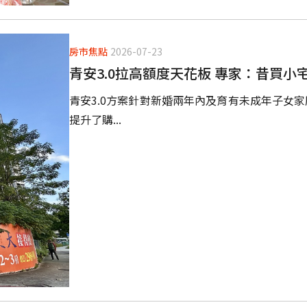
房市焦點
2026-07-23
青安3.0拉高額度天花板 專家：昔買
青安3.0方案針對新婚兩年內及育有未成年子女家
提升了購...