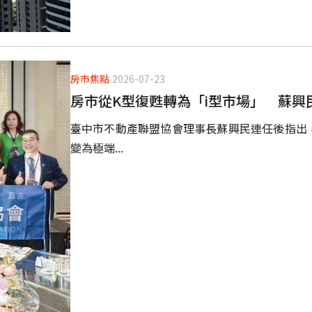
房市焦點
2026-07-23
房市從K型復甦轉為「i型市場」 蘇興
臺中市不動產聯盟協會理事長蘇興民連任後指出
變為極端...