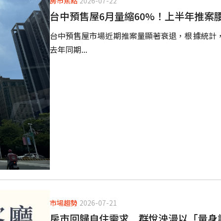
房市焦點
2026-07-22
台中預售屋6月量縮60%！上半年推案
台中預售屋市場近期推案量顯著衰退，根據統計，今
去年同期...
市場趨勢
2026-07-21
房市回歸自住需求 群悅泱漫以「量身