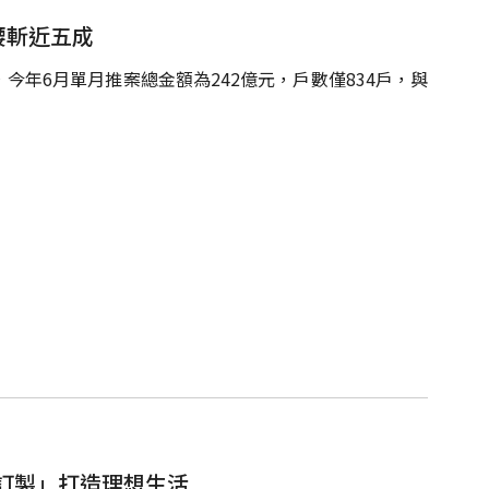
腰斬近五成
年6月單月推案總金額為242億元，戶數僅834戶，與
訂製」打造理想生活