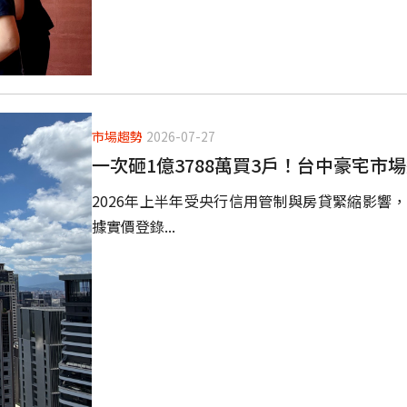
市場趨勢
2026-07-27
一次砸1億3788萬買3戶！台中豪宅市
2026年上半年受央行信用管制與房貸緊縮影響
據實價登錄...