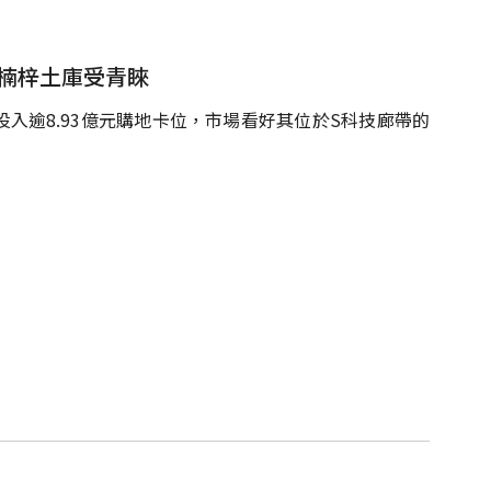
 楠梓土庫受青睞
入逾8.93億元購地卡位，市場看好其位於S科技廊帶的