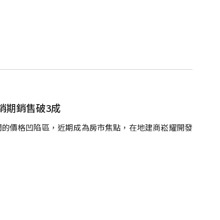
銷期銷售破3成
間的價格凹陷區，近期成為房市焦點，在地建商崧耀開發