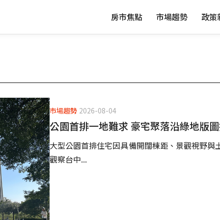
房市焦點
市場趨勢
政策
市場趨勢
2026-08-04
公園首排一地難求 豪宅聚落沿綠地版圖
大型公園首排住宅因具備開闊棟距、景觀視野與
觀察台中...