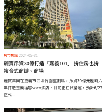
房市焦點
2024-05-31
麗寶斥資30億打造「嘉義101」 拚住房也拚
複合式商辦、商場
麗寶集團在嘉義市西區竹圍重劃區，斥資30億元歷時六
年打造嘉義福容voco酒店，目前正在試營運，預計6/27
正式...