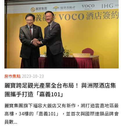
房市焦點
2023-10-23
麗寶跨足觀光產業全台布局！ 與洲際酒店集
團攜手打造「嘉義101」
麗寶集團旗下福容大飯店又有新作，將打造雲嘉地區最
高樓，34樓的「嘉義101」，並首次與國際連鎖品牌會
員數...