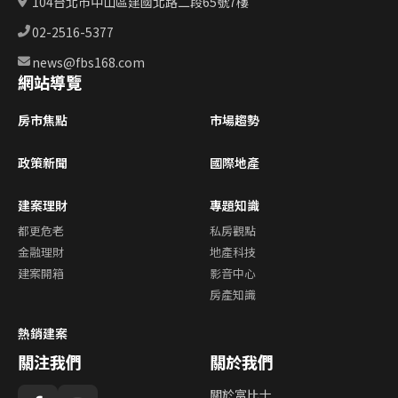
104台北市中山區建國北路二段65號7樓
02-2516-5377
news@fbs168.com
網站導覽
房市焦點
市場趨勢
政策新聞
國際地產
建案理財
專題知識
都更危老
私房觀點
金融理財
地產科技
建案開箱
影音中心
房產知識
熱銷建案
關注我們
關於我們
關於富比士