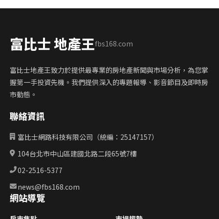
富比士 地產王
fbs168.com
富比士地產王致力於提供最專業的房地產新聞與市場分析，為您掌
握第一手投資先機。我們提供深入的專題報導、影音節目及即時房
市動態。
聯絡資訊
富比士網路科技有限公司（統編：25147157）
104台北市中山區建國北路二段65號7樓
02-2516-5377
news@fbs168.com
網站導覽
房市焦點
市場趨勢