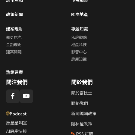
政策新聞
國際地產
建案理財
專題知識
都更危老
私房觀點
金融理財
地產科技
建案開箱
影音中心
房產知識
熱銷建案
關注我們
關於我們
關於富比士
聯絡我們
新聞編輯政策
Podcast
房產星叫室
隱私權政策
AI房產快報
RSS 訂閱