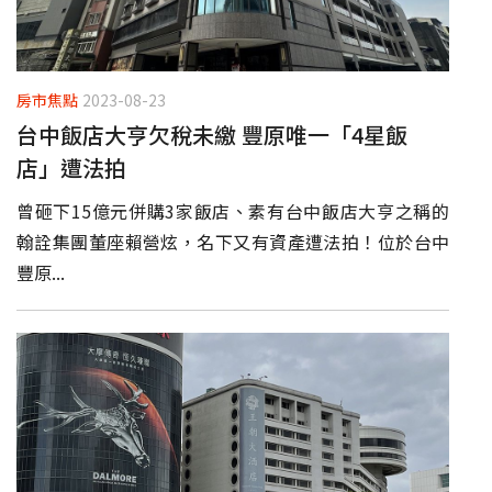
房市焦點
2023-08-23
台中飯店大亨欠稅未繳 豐原唯一「4星飯
店」遭法拍
曾砸下15億元併購3家飯店、素有台中飯店大亨之稱的
翰詮集團董座賴營炫，名下又有資產遭法拍！位於台中
豐原...