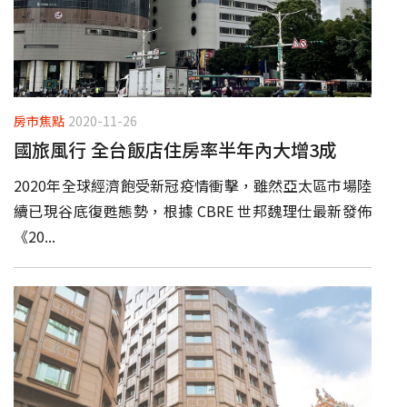
房市焦點
2020-11-26
國旅風行 全台飯店住房率半年內大增3成
2020年全球經濟飽受新冠疫情衝擊，雖然亞太區市場陸
續已現谷底復甦態勢，根據 CBRE 世邦魏理仕最新發佈
《20...