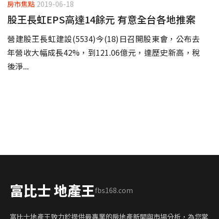
房市焦點
2019-06-18
股王長虹EPS高達14餘元 有意全台各地推案
營建股王長虹建設(5534)今(18)日召開股東會，公布去
年營收大幅成長42%，到121.06億元，達歷史新高，稅
後淨...
富比士 地產王
fbs168.com
富比士地產王致力於提供最專業的房地產新聞與市場分析，為您掌