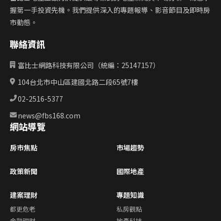
握第一手投資先機。我們提供深入的專題報導、影音節目及即時房
市動態。
聯絡資訊
富比士網路科技有限公司（統編：25147157）
104台北市中山區建國北路二段65號7樓
02-2516-5377
news@fbs168.com
網站導覽
房市焦點
市場趨勢
政策新聞
國際地產
建案理財
專題知識
都更危老
私房觀點
金融理財
地產科技