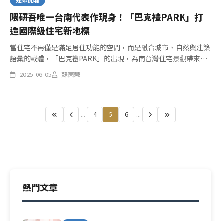
隈研吾唯一台南代表作現身！「巴克禮PARK」打
造國際級住宅新地標
當住宅不再僅是滿足居住功能的空間，而是融合城市、自然與建築
語彙的載體，「巴克禮PARK」的出現，為南台灣住宅景觀帶來新
的詮釋。由日本建築大師隈研吾操刀設計，該案位於台南東區核心
2025-06-05
蘇茵慧
區域，由清景麟集團與白天鵝建設共同推動，是隈研吾於台南的唯
一建築...
...
4
5
6
...
熱門文章