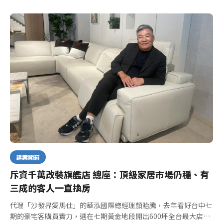
建案開箱
斥資千萬改裝旗艦店 總座：頂級家居市場仍穩、有
三成的客人一直換房
代理「沙發界愛馬仕」的華泓國際總經理顏貽騰，去年看好台中七
期的豪宅客購買實力，選在七期黃金地段開出600坪全台最大店，