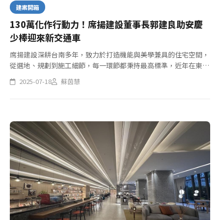
建案開箱
130萬化作行動力！席揚建設董事長郭建良助安慶
少棒迎來新交通車
席揚建設深耕台南多年，致力於打造機能與美學兼具的住宅空間，
從選地、規劃到施工細節，每一環節都秉持最高標準，近年在東
區、北區、安平區推出多件指標建案，包含善化「南科席揚「、
2025-07-18
蘇茵慧
「席揚LM」與安南區的「帝賦盛市」，從精品大樓到豪宅別墅都
展現「盡善盡...