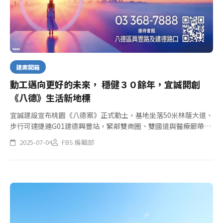
建案開箱
動工邁向更好的未來， 穩健３０餘年，宜誠開創
《八德》生活新地標
宜誠建設宣布桃園《八德案》正式動土，基地坐落50米林蔭大道、
步行可達捷運G01建德興豐站，緊鄰雙商圈、雙國道與醫療廊帶。
秉持穩健品牌精神，打造結合交通、綠意、教育與健康資源的下一
2025-07-04
FBS 編輯部
站生活新地標。