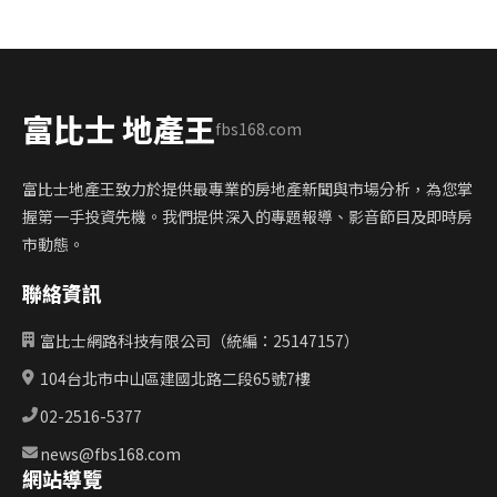
富比士 地產王
fbs168.com
富比士地產王致力於提供最專業的房地產新聞與市場分析，為您掌
握第一手投資先機。我們提供深入的專題報導、影音節目及即時房
市動態。
聯絡資訊
富比士網路科技有限公司（統編：25147157）
104台北市中山區建國北路二段65號7樓
02-2516-5377
news@fbs168.com
網站導覽