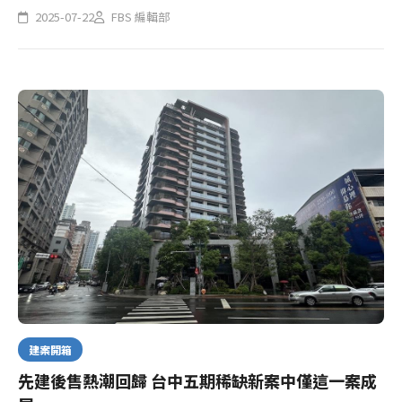
起家厝內湖旗艦店更斥資3千萬重新改裝，今(22)日盛大開幕，再
2025-07-22
FBS 編輯部
次邀請Sandy吳姍儒站台，顏貽騰透露，雖然現在房市不佳，但...
建案開箱
先建後售熱潮回歸 台中五期稀缺新案中僅這一案成