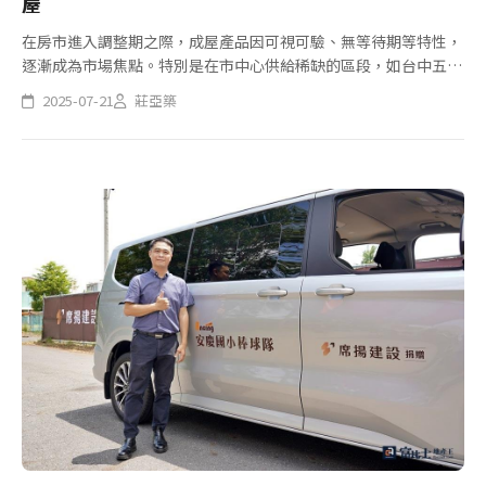
屋
在房市進入調整期之際，成屋產品因可視可驗、無等待期等特性，
逐漸成為市場焦點。特別是在市中心供給稀缺的區段，如台中五期
重劃區，多年來因開發成熟，新案始終稀缺，近期細數貫穿五期的
2025-07-21
莊亞築
大墩路沿線，居然只有三個在售建案中，其中成屋案「尉寶大敦主
人」市場...