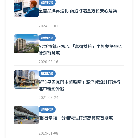
建案開箱
皇普品牌再進化 兩招打造全方位安心建築
2024-05-03
建案開箱
A7新市鎮正核心 「富御捷境」主打雙語學區
捷運智慧宅
2020-03-16
建案開箱
新竹星巴克門市超吸睛！漂浮感設計打造行
進中輪船外觀
2021-08-24
建案開箱
佳福i幸福 分棟管理打造高質感首購宅
2019-01-08