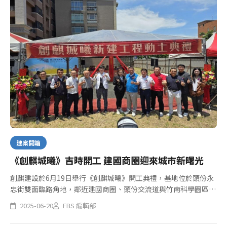
建案開箱
《創麒城曦》吉時開工 建國商圈迎來城市新曙光
創麒建設於6月19日舉行《創麒城曦》開工典禮，基地位於頭份永
忠街雙面臨路角地，鄰近建國商圈、頭份交流道與竹南科學園區，
構成完整10分鐘生活圈。延續《創麒蒔築》熱銷佳績，新案主打2
2025-06-20
FBS 編輯部
–3房邊間格局，採高坪效設計。 《創麒城曦》以大地色石材、灰...