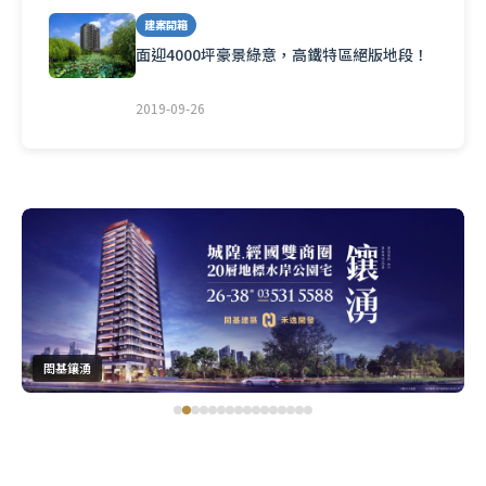
建案開箱
面迎4000坪豪景綠意，高鐵特區絕版地段！
2019-09-26
閎基鑲湧