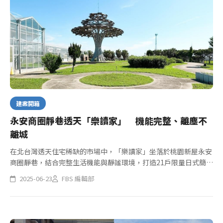
建案開箱
永安商圈靜巷透天「樂讀家」 機能完整、離塵不
離城
在北台灣透天住宅稀缺的市場中，「樂讀家」坐落於桃園新屋永安
商圈靜巷，結合完整生活機能與靜謐環境，打造21戶限量日式簡約
風透天宅。建案總價不到1300萬，擁有3樓半格局與露天陽台，一
2025-06-23
FBS 編輯部
樓11米空間可停雙車，為雙北與桃園首購或換屋族提供絕佳選
擇。...