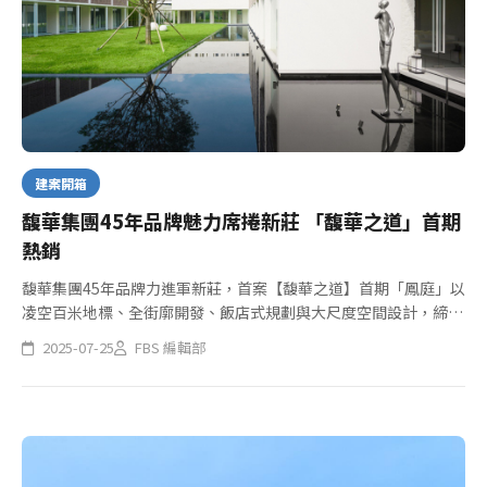
建案開箱
馥華集團45年品牌魅力席捲新莊 「馥華之道」首期
熱銷
馥華集團45年品牌力進軍新莊，首案【馥華之道】首期「鳳庭」以
凌空百米地標、全街廓開發、飯店式規劃與大尺度空間設計，締造
新北住宅新標竿。坐落中正路727巷，鄰捷運丹鳳站與快速道路，
2025-07-25
FBS 編輯部
主打3米4樓高、28~54坪全方位格局，並配備30項休閒設施，...