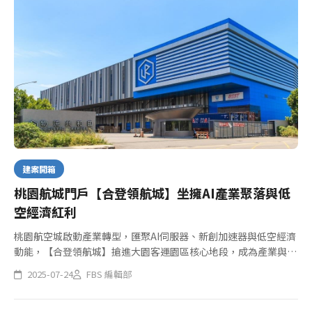
建案開箱
桃園航城門戶【合登領航城】坐擁AI產業聚落與低
空經濟紅利
桃園航空城啟動產業轉型，匯聚AI伺服器、新創加速器與低空經濟
動能，【合登領航城】搶進大園客運園區核心地段，成為產業與生
活雙引擎交會下的剛需熱點。主打1753坪基地、2-3房高坪效格
2025-07-24
FBS 編輯部
局，導入NVS換氣與BWT淨水等健康宅設備，搭配低首付方案，...