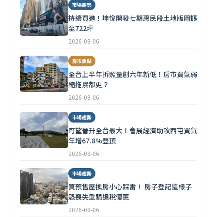
市場趨勢
持續買進！坤悅開發七期惠民段土地版圖擴
至722坪
2026-08-06
房市焦點
全台上半年拆照量創六年新低！房市買氣弱
縮拖累都更？
2026-08-06
市場趨勢
可望晉升全台最大！會展經濟助攻西屯買氣
年增67.8%登頂
2026-08-06
市場趨勢
買預售屋換房小心踩雷！ 房子登記這樣子
恐喪失重購退稅優惠
2026-08-06