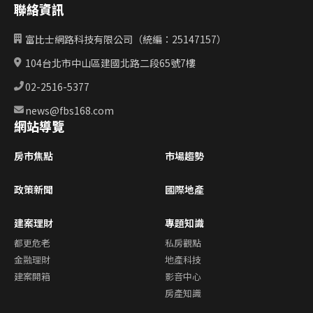
聯絡資訊
富比士網路科技有限公司（統編：25147157）
104台北市中山區建國北路二段65號7樓
02-2516-5377
news@fbs168.com
網站導覽
房市焦點
市場趨勢
政策新聞
國際地產
建案理財
專題知識
都更危老
私房觀點
金融理財
地產科技
建案開箱
影音中心
房產知識