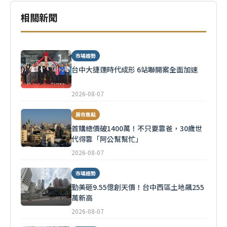
相關新聞
市場趨勢
台中大捷運時代成形 6站聯開案全面加速
2026-08-07
房市焦點
首購總價破1400萬！不只要靠爸，30歲世
代得靠「阿公幫幫忙」
2026-08-07
市場趨勢
勤美砸9.55億創天價！台中西區土地飆255
萬新高
2026-08-07