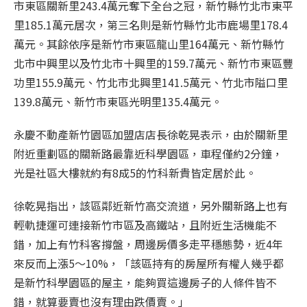
市東區關新里243.4萬元奪下全台之冠，新竹縣竹北市東平
里185.1萬元居次，第三名則是新竹縣竹北市鹿場里178.4
萬元。其餘依序是新竹市東區龍山里164萬元、新竹縣竹
北市中興里以及竹北市十興里的159.7萬元、新竹市東區豐
功里155.9萬元、竹北市北興里141.5萬元、竹北市隘口里
139.8萬元、新竹市東區光明里135.4萬元。
永慶不動產新竹園區加盟店店長徐乾晃表示，由於關新里
附近重劃區的關新路最靠近科學園區，車程僅約2分鐘，
光是社區大樓就約有8成5的竹科新貴皆定居於此。
徐乾晃指出，該區鄰近新竹高交流道，另外關新路上也有
輕軌捷運可連接新竹市區及高鐵站，且附近生活機能不
錯，加上有竹科客撐盤，周邊房價多走平穩態勢，近4年
來反而上漲5～10%，「該區持有的房屋所有權人幾乎都
是新竹科學園區的屋主，能夠買這邊房子的人條件皆不
錯，就算要賣也沒有理由跌價賣。」