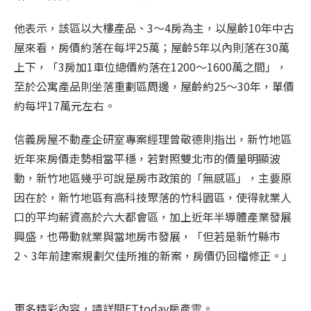
他表示，該區以大樓產品、3～4房為主，以屋齡10年中古
屋來看，房價約落在每坪25萬；屋齡5年以內則落在30萬
上下，「3房加1車位總價約落在1200～1600萬之間」，
至於公寓產品則坐落重劃區周邊，屋齡約25～30年，單價
約每坪17萬元左右。
信義房屋不動產企研室專案經理曾敬德則指出，新竹地區
近年來房價走勢相當平穩，若對照雙北市的價量明顯波
動，新竹地區幾乎可說是房市政策的「無感區」，主要原
因在於，新竹地區有高科技聚落的竹科園區，使得就業人
口的平均薪資高於六大都會區，加上近年半導體產業發展
興盛，也帶動就業與當地房市發展，「但若是新竹縣市
2、3年前建案規劃欠佳所推的新案，房價仍回檔修正。」
更多精彩內容，請詳閱ETtoday房產雲。