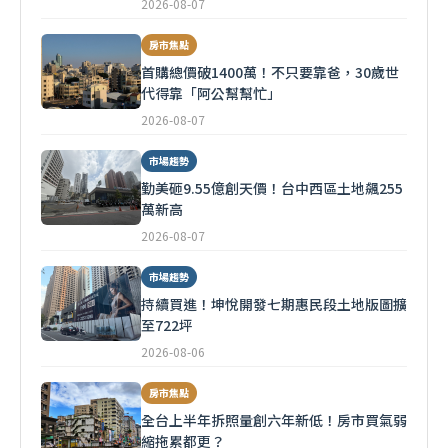
2026-08-07
房市焦點
首購總價破1400萬！不只要靠爸，30歲世
代得靠「阿公幫幫忙」
2026-08-07
市場趨勢
勤美砸9.55億創天價！台中西區土地飆255
萬新高
2026-08-07
市場趨勢
持續買進！坤悅開發七期惠民段土地版圖擴
至722坪
2026-08-06
房市焦點
全台上半年拆照量創六年新低！房市買氣弱
縮拖累都更？