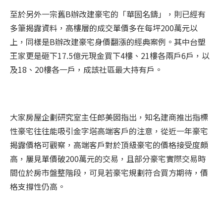
至於另外一宗舊B辦改建豪宅的「華固名鑄」，則已經有
多筆揭露資料，高樓層的成交單價多在每坪200萬元以
上，同樣是B辦改建豪宅身價翻漲的經典案例。其中台塑
王家更是砸下17.5億元現金買下4樓、21樓各兩戶6戶，以
及18、20樓各一戶，成該社區最大持有戶。
大家房屋企劃研究室主任郎美囡指出，知名建商推出指標
性豪宅往往能吸引金字塔高端客戶的注意，從近一年豪宅
揭露價格可觀察，高端客戶對於頂級豪宅的價格接受度頗
高，屢見單價破200萬元的交易，且部分豪宅實際交易時
間位於房市盤整階段，可見若豪宅規劃符合買方期待，價
格支撐性仍高。