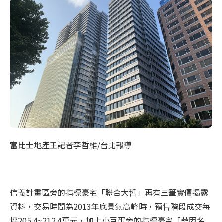
富比士地產王記者李哲維/台北報導
信義計畫區旁的指標豪宅「聯合大哲」再有三筆實價揭露
資料，交易時間為2013年底景氣高峰時，預售階段成交每
坪205.4~212.4萬元，加上小巨蛋旁的指標豪宅「華固名