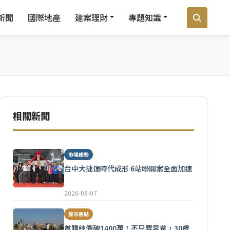
新聞
國際地產
建案理財
專題知識
相關新聞
市場趨勢
台中大捷運時代成形 6站聯開案全面加速
2026-08-07
房市焦點
首購總價破1400萬！不只要靠爸，30歲