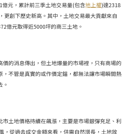
81億元，累計前三季
土地交易
量(包含
地上權
)達2318
卡，更創下歷史新高。其中，
土地交易
最大貢獻來自
2億元取得近5000坪的商三土地。
高價的消息傳出，但土地爆量的市場裡，只有商場的
原，不管是真實的或作價定錨，都無法讓市場瞬間熱
去。
北市土地價格持續在飆漲，主要是市場銀彈充足、利
等風，從過去成交金額來看，供需自然增長，土地放