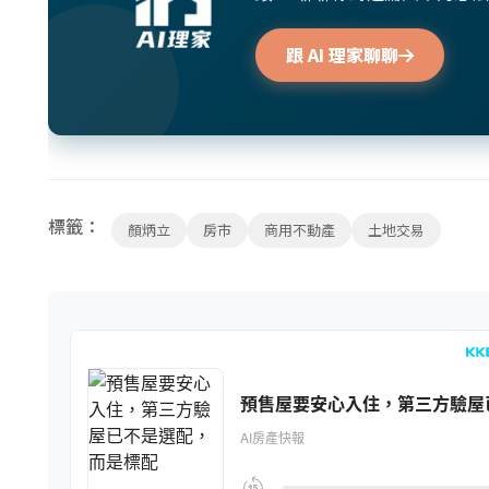
跟 AI 理家聊聊
標籤：
顏炳立
房市
商用不動產
土地交易