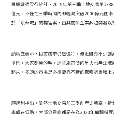
根據戴德梁行統計，2019年第三季
土地交易
量為8
億元，不僅在三季時間內即輕易突破2000億元關
於「京華城」的標售案，由其關係企業鼎越開發以37
顏炳立表示，目前房市仍然偏冷，最近雖有不少創
爭鬥，大家都算的精，那些創高價的星火也無法燎
起來，多頭的市場是必須要靠不斷的驚嘆號累積上
顏炳利指出，雖然
土地交易
前三季創歷史新高，新
率處在低點，大部分建商都是在為2020年備麵粉