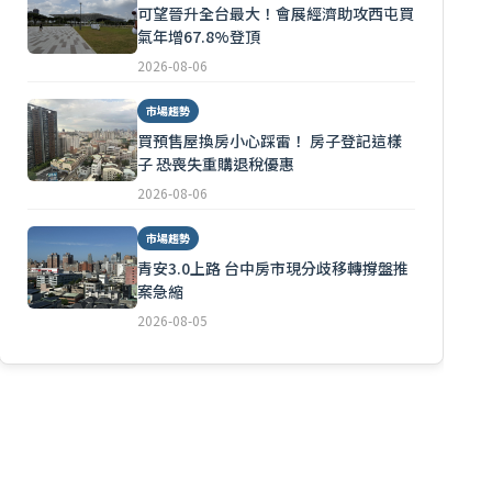
可望晉升全台最大！會展經濟助攻西屯買
氣年增67.8%登頂
2026-08-06
市場趨勢
買預售屋換房小心踩雷！ 房子登記這樣
子 恐喪失重購退稅優惠
2026-08-06
市場趨勢
青安3.0上路 台中房市現分歧移轉撐盤推
案急縮
2026-08-05