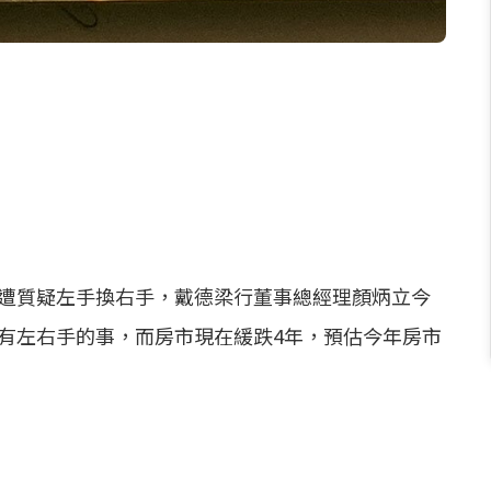
遭質疑左手換右手，戴德梁行董事總經理顏炳立今
沒有左右手的事，而房市現在緩跌4年，預估今年房市