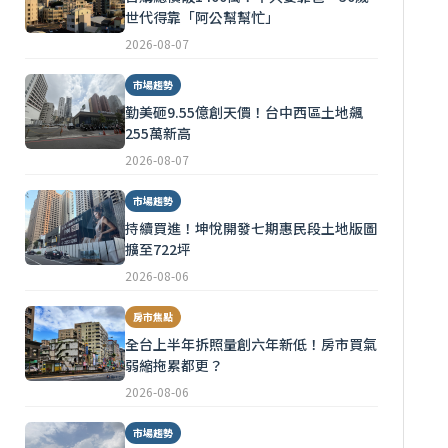
世代得靠「阿公幫幫忙」
2026-08-07
市場趨勢
勤美砸9.55億創天價！台中西區土地飆
255萬新高
2026-08-07
市場趨勢
持續買進！坤悅開發七期惠民段土地版圖
擴至722坪
2026-08-06
房市焦點
全台上半年拆照量創六年新低！房市買氣
弱縮拖累都更？
2026-08-06
市場趨勢