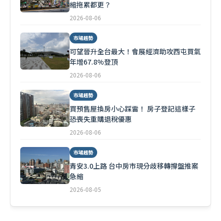
縮拖累都更？
2026-08-06
市場趨勢
可望晉升全台最大！會展經濟助攻西屯買氣
年增67.8%登頂
2026-08-06
市場趨勢
買預售屋換房小心踩雷！ 房子登記這樣子
恐喪失重購退稅優惠
2026-08-06
市場趨勢
青安3.0上路 台中房市現分歧移轉撐盤推案
急縮
2026-08-05