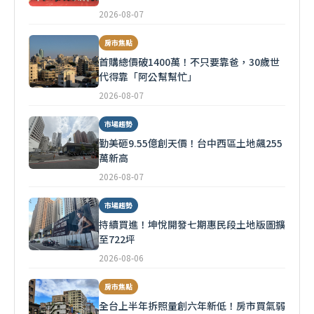
2026-08-07
房市焦點
首購總價破1400萬！不只要靠爸，30歲世
代得靠「阿公幫幫忙」
2026-08-07
市場趨勢
勤美砸9.55億創天價！台中西區土地飆255
萬新高
2026-08-07
市場趨勢
持續買進！坤悅開發七期惠民段土地版圖擴
至722坪
2026-08-06
房市焦點
全台上半年拆照量創六年新低！房市買氣弱