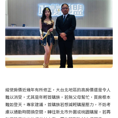
縱使房價近幾年有所修正，大台北地區的高房價還是令人
難以消受，尤其是年輕首購族，若無父母幫忙，買房根本
難如登天。專家建議，首購族若想減輕購屋壓力，不妨考
慮以通勤時間換空間，轉往新北市外圍或桃園購屋，若再