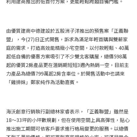
利用建商推出的低首付方案，更能輕鬆跨越自備門檻。
由優質建商中德建設於五股洲子洋推出的預售案「正義聯
盟」，今(27)日正式開售，訴求為滿足年輕首購與雙薪家
庭的需求，打造高效能精緻小宅空間，以付款輕鬆、40萬
起低自備的優惠方案吸引了不少雙北客購屋，總價598萬
起的優質2房產品更在潛銷期短短3週內熱銷一空，目前主
力產品為總價799萬起2房含車位。於開售活動中也請來
「雞排妹」鄭家純作為活動嘉賓。
海沃創意行銷執行副總林家睿表示，「正義聯盟」雖然是
18～33坪的小坪數規劃，但在使用空間上具高彈性，貼心
推出施工期間可依客戶要求進行格局變更的服務。以總價