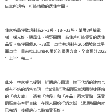
店寓所規格，打造精緻的居住空間。
住家格局坪數規劃為2～3房、18～33坪，單層8戶雙電
梯，採光好、通風佳、視野開闊，為住戶打造優質的居住
品質。每坪開價36～38萬，車位共規劃有205個坡道式平
面車位，目前推出自備40萬起的優惠方案，全案預計2022
年上半年完工。
此外，林家睿也提到，近期房市回溫，旗下代銷的建案也
都有不錯的銷售表現，位於鄰近頂埔園區生活圈與捷運站
的「德友藏」，憑著「地段」和「產品」兩大賣點，深受
園區菁英客群青睞，在還未開始行銷之際，短短時間內就
已完銷，後續房市也將備受看好。