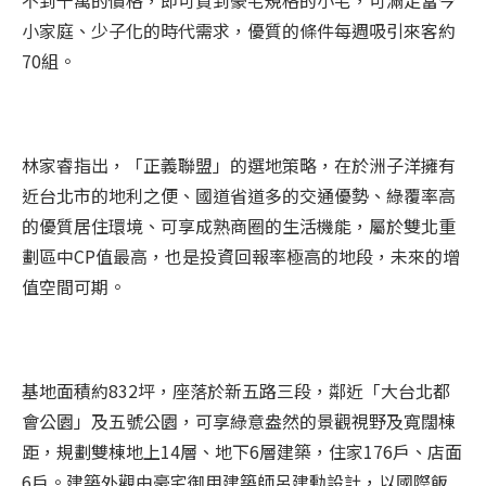
不到千萬的價格，即可買到豪宅規格的小宅，可滿足當今
小家庭、少子化的時代需求，優質的條件每週吸引來客約
70組。
林家睿指出，「正義聯盟」的選地策略，在於洲子洋擁有
近台北市的地利之便、國道省道多的交通優勢、綠覆率高
的優質居住環境、可享成熟商圈的生活機能，屬於雙北重
劃區中CP值最高，也是投資回報率極高的地段，未來的增
值空間可期。
基地面積約832坪，座落於新五路三段，鄰近「大台北都
會公園」及五號公園，可享綠意盎然的景觀視野及寬闊棟
距，規劃雙棟地上14層、地下6層建築，住家176戶、店面
6戶。建築外觀由豪宅御用建築師呂建勳設計，以國際飯