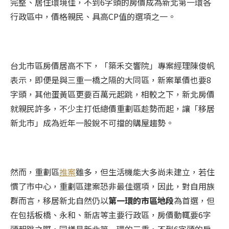
完整、居住環境佳，不到
6
字頭的房價成為新北第一環各
行政區中，價格親民、具高CP值的選項之一。
台北市區房價居高不下，「築禾交響院」專案經理陳俊帆
表示，即便是與三重一橋之隔的大同區，新案單價也要8
字頭，其他蛋黃區更要百萬元起跳，相較之下，新北房價
就親民許多，不少主打低總價重劃區趁勢而起，讓「移居
新北市」成為近年一股銳不可擋的購屋趨勢。
然而，重劃區
推案
雖多，但生活機能大多尚未建立，若住
慣了市中心，重劃區建案恐非最佳選項，因此，對自用族
群而言，移居新北自然仍以
第一環的市區地段
為首選，但
在包括板橋、永和、新店等主要行政區，房價動輒要6字