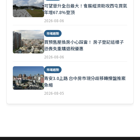
可望晉升全台最大！會展經濟助攻西屯買氣
年增67.8%登頂
2026-08-06
市場趨勢
買預售屋換房小心踩雷！ 房子登記這樣子
恐喪失重購退稅優惠
2026-08-06
市場趨勢
青安3.0上路 台中房市現分歧移轉撐盤推案
急縮
2026-08-05