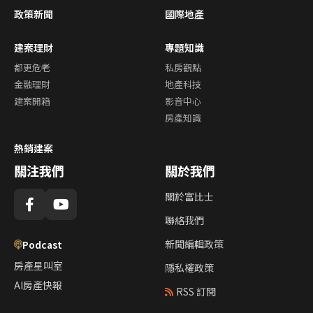
政策新聞
國際地產
建案理財
專題知識
都更危老
私房觀點
金融理財
地產科技
建案開箱
影音中心
房產知識
熱銷建案
關注我們
關於我們
關於富比士
聯絡我們
新聞編輯政策
Podcast
房產星叫室
隱私權政策
AI房產快報
RSS 訂閱