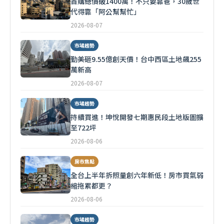
首購總價破1400萬！不只要靠爸，30歲世
代得靠「阿公幫幫忙」
2026-08-07
市場趨勢
勤美砸9.55億創天價！台中西區土地飆255
萬新高
2026-08-07
市場趨勢
持續買進！坤悅開發七期惠民段土地版圖擴
至722坪
2026-08-06
房市焦點
全台上半年拆照量創六年新低！房市買氣弱
縮拖累都更？
2026-08-06
市場趨勢