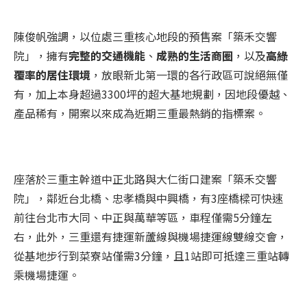
陳俊帆強調，以位處三重核心地段的預售案「築禾交響
院」，擁有
完整的交通機能
、
成熟的生活商圈
，以及
高綠
覆率的居住環境
，放眼新北第一環的各行政區可說絕無僅
有，加上本身超過3300坪的超大基地規劃，因地段優越、
產品稀有，開案以來成為近期三重最熱銷的指標案。
座落於三重主幹道中正北路與大仁街口建案「築禾交響
院」，鄰近台北橋、忠孝橋與中興橋，有
3
座橋樑可快速
前往台北市大同、中正與萬華等區，車程僅需5分鐘左
右，此外，三重還有捷運新蘆線與機場捷運線雙線交會，
從基地步行到菜寮站僅需3分鐘，且1站即可抵達三重站轉
乘機場捷運。