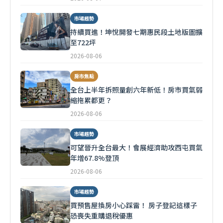
市場趨勢
持續買進！坤悅開發七期惠民段土地版圖擴
至722坪
2026-08-06
房市焦點
全台上半年拆照量創六年新低！房市買氣弱
縮拖累都更？
2026-08-06
市場趨勢
可望晉升全台最大！會展經濟助攻西屯買氣
年增67.8%登頂
2026-08-06
市場趨勢
買預售屋換房小心踩雷！ 房子登記這樣子
恐喪失重購退稅優惠