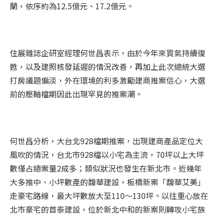
蘭，依序約為12.5億元、17.2億元。
住展雜誌企研室經理何世昌表示，由於今年來買氣持續復
甦，以及建照核發延遲的情況改善，再加上此次總統大選
打房議題偏淡，外在環境的利多激勵建商
推案
信心，大選
前的壓軸檔期因此出現罕見的
推案
潮。
何世昌分析，大台北928檔期
推案
，出現建商產品定位大
風吹的情況，台北市928檔以小宅為主流，70坪以上大坪
數僅占總案量2成多；類似狀況也發生在新北市。近幾年
大多推中、小坪數產的馥華建設，板橋新案「馥華艾美」
走豪宅路線，最大坪數放大至110～130坪。以往重心放在
北市豪宅的首泰建設，位於新北中和的新案則轉攻小宅族