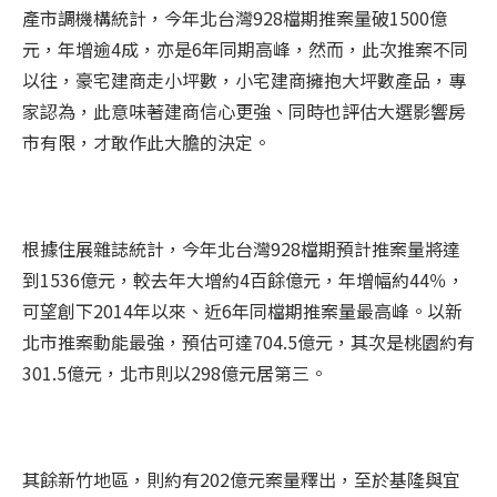
產市調機構統計，今年北台灣928檔期
推案
量破1500億
元，年增逾4成，亦是6年同期高峰，然而，此次
推案
不同
以往，豪宅建商走小坪數，小宅建商擁抱大坪數產品，專
家認為，此意味著建商信心更強、同時也評估大選影響房
市有限，才敢作此大膽的決定。
根據住展雜誌統計，今年北台灣928檔期預計
推案
量將達
到1536億元，較去年大增約4百餘億元，年增幅約44％，
可望創下2014年以來、近6年同檔期
推案
量最高峰。以新
北市
推案
動能最強，預估可達704.5億元，其次是桃園約有
301.5億元，北市則以298億元居第三。
其餘新竹地區，則約有202億元案量釋出，至於基隆與宜