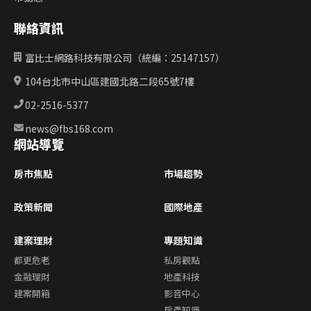
聯絡資訊
富比士網路科技有限公司（統編：25147157）
104台北市中山區建國北路二段65號7樓
02-2516-5377
news@fbs168.com
網站導覽
房市焦點
市場趨勢
政策新聞
國際地產
建案理財
專題知識
都更危老
私房觀點
金融理財
地產科技
建案開箱
影音中心
房產知識