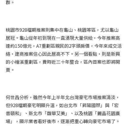
群。
桃園市928檔期
推案
則集中在龜山、桃園等區，尤以龜山
居冠。龜山從年初到現在一直湧現大量供給，今年
推案
高
達約150億元，A7重劃區親民的2字頭房價，今年來成交活
絡，建商
推案
信心因此居高不下。另一個看點，則是新興
的小檜溪重劃區，費時近三十年整合，區內首案也即將開
賣。
何世昌分析，雖然今年上半年北台灣豪宅市場
推案
清淡，
但928檔期豪宅明顯升溫，如台北市「昇陽國際」與「宏
普頤和」、新北市「馥華艾美」、以及桃園「麗晶花園廣
場」，顯示業者看好後市，逐漸把重心轉向豪宅市場了。