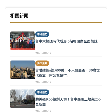
相關新聞
市場趨勢
台中大捷運時代成形 6站聯開案全面加速
2026-08-07
房市焦點
首購總價破1400萬！不只要靠爸，30歲世
代得靠「阿公幫幫忙」
2026-08-07
市場趨勢
勤美砸9.55億創天價！台中西區土地飆255
萬新高
2026-08-07