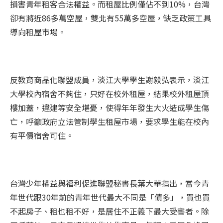
損害青年租客合法權益。而租屋比例僅佔不到10%，台灣
卻有將近86多萬空屋，雙北有55萬多空屋，缺乏政策工具
導向租屋市場。
反教育商品化聯盟成員，淡江大學學生謝毅弘表示，淡江
大學校內宿舍不夠住，只好在校外租屋，結果校外租屋頂
樓加蓋，違建等安全堪憂，使得年年發生大火造成學生傷
亡，呼籲政府立法管制學生租屋市場，要求學生能在校內
有平價宿舍可住。
台灣少年權益與福利促進聯盟秘書長葉大華指出，當今青
年世代跟30年前的青年世代最大不同是「債多」，買也買
不起房子、租也租不好，是居住不正義下最大受害者。除