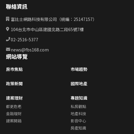
聯絡資訊
富比士網路科技有限公司（統編：25147157）
104台北市中山區建國北路二段65號7樓
02-2516-5377
news@fbs168.com
網站導覽
房市焦點
市場趨勢
政策新聞
國際地產
建案理財
專題知識
都更危老
私房觀點
金融理財
地產科技
建案開箱
影音中心
房產知識