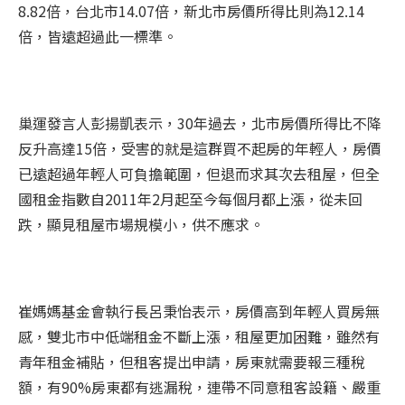
8.82倍，台北市14.07倍，新北市房價所得比則為12.14
倍，皆遠超過此一標準。
巢運發言人彭揚凱表示，30年過去，北市房價所得比不降
反升高達15倍，受害的就是這群買不起房的年輕人，房價
已遠超過年輕人可負擔範圍，但退而求其次去租屋，但全
國租金指數自2011年2月起至今每個月都上漲，從未回
跌，顯見租屋市場規模小，供不應求。
崔媽媽基金會執行長呂秉怡表示，房價高到年輕人買房無
感，雙北市中低端租金不斷上漲，租屋更加困難，雖然有
青年租金補貼，但租客提出申請，房東就需要報三種稅
額，有90%房東都有逃漏稅，連帶不同意租客設籍、嚴重