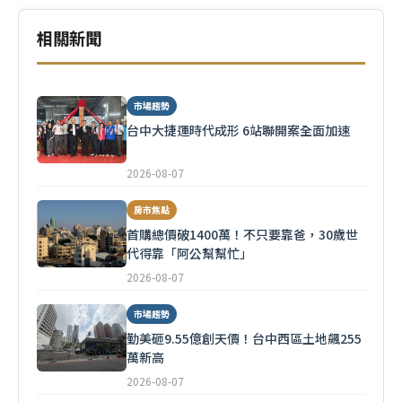
相關新聞
市場趨勢
台中大捷運時代成形 6站聯開案全面加速
2026-08-07
房市焦點
首購總價破1400萬！不只要靠爸，30歲世
代得靠「阿公幫幫忙」
2026-08-07
市場趨勢
勤美砸9.55億創天價！台中西區土地飆255
萬新高
2026-08-07