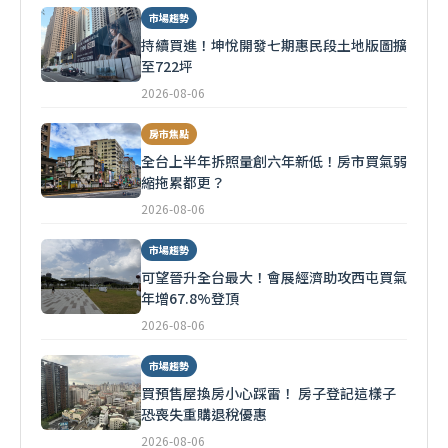
市場趨勢
持續買進！坤悅開發七期惠民段土地版圖擴
至722坪
2026-08-06
房市焦點
全台上半年拆照量創六年新低！房市買氣弱
縮拖累都更？
2026-08-06
市場趨勢
可望晉升全台最大！會展經濟助攻西屯買氣
年增67.8%登頂
2026-08-06
市場趨勢
買預售屋換房小心踩雷！ 房子登記這樣子
恐喪失重購退稅優惠
2026-08-06