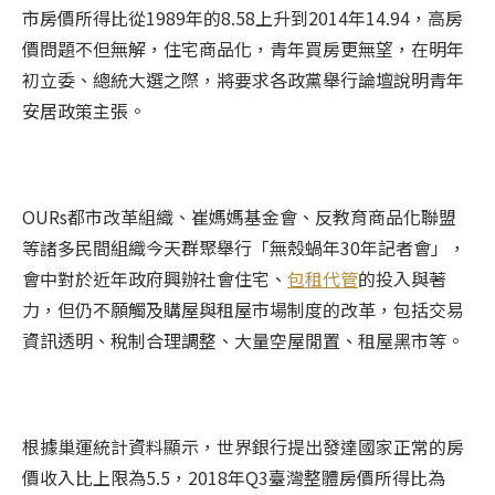
市房價所得比從1989年的8.58上升到2014年14.94，高房
價問題不但無解，住宅商品化，青年買房更無望，在明年
初立委、總統大選之際，將要求各政黨舉行論壇說明青年
安居政策主張。
OURs都市改革組織、崔媽媽基金會、反教育商品化聯盟
等諸多民間組織今天群聚舉行「無殼蝸年30年記者會」，
會中對於近年政府興辦社會住宅、
包租代管
的投入與著
力，但仍不願觸及購屋與租屋市場制度的改革，包括交易
資訊透明、稅制合理調整、大量空屋閒置、租屋黑市等。
根據巢運統計資料顯示，世界銀行提出發達國家正常的房
價收入比上限為5.5，2018年Q3臺灣整體房價所得比為