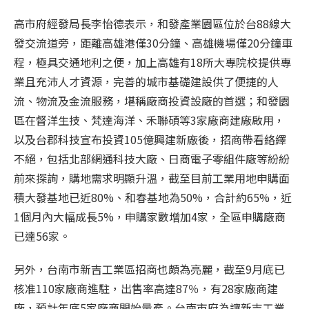
高市府經發局長李怡德表示，和發產業園區位於台88線大
發交流道旁，距離高雄港僅30分鐘、高雄機場僅20分鐘車
程，極具交通地利之便，加上高雄有18所大專院校提供專
業且充沛人才資源，完善的城市基礎建設供了便捷的人
流、物流及金流服務，堪稱廠商投資設廠的首選；和發園
區在督洋生技、梵達海洋、禾聯碩等3家廠商建廠啟用，
以及台郡科技宣布投資105億興建新廠後，招商帶看絡繹
不絕，包括北部網通科技大廠、日商電子零組件廠等紛紛
前來探詢，購地需求明顯升溫，截至目前工業用地申購面
積大發基地已近80%、和春基地為50%，合計約65%，近
1個月內大幅成長5%，申購家數增加4家，全區申購廠商
已達56家。
另外，台南市新吉工業區招商也頗為亮麗，截至9月底已
核准110家廠商進駐，出售率高達87％，有28家廠商建
廠，預計年底5家廠商開始量產。台南市府為讓新吉工業