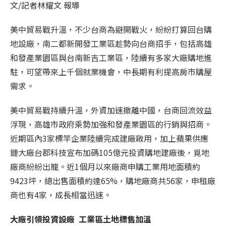
文/記者林耀文 報導
美中貿易戰升溫，不少台商為避開戰火，紛紛打算回台購
地設廠，南二都新開發工業區趁勢向台商招手，包括高雄
和發產業園區與台南新吉工業區，陸續有多家大廠購地進
駐，可望帶來上千個就業機會，中長期有利提高房市購屋
需求。
美中貿易戰持續升溫，外資加速撤離中國，台商回流效益
浮現，高雄市政府乘勢加強和發產業園區的行銷與招商。
近期區內3家標竿企業陸續完成建廠啟用，加上蘋果供應
鏈大廠台郡科技宣布加碼105億元投資購地建廠後，覓地
廠商紛紛出籠。近1個月以來廠商申購工業用地面積約
9423坪，總出售面積約達65%，購地廠商共56家，申租廠
商也有4家，成長相當迅速。
大廠引領投資設廠 工業區土地標售加溫