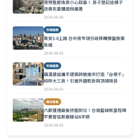
買預售屋換房小心踩雷！ 房子登記這樣子
恐喪失重購退稅優惠
2026-08-06
市場趨勢
青安3.0上路 台中房市現分歧移轉撐盤推案
急縮
2026-08-05
市場趨勢
鎮漢建設攜手建築師施進宗打造「谷根千」
純粹大三房！引進外牆乾掛與頂規隔音
2026-08-05
房市焦點
六都捷運最後拼圖到位！台南藍線新里程碑
平實營區新案穩站6字頭
2026-08-05