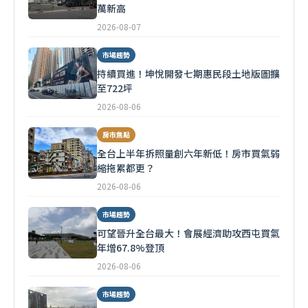
萬新高
2026-08-07
市場趨勢
持續買進！坤悅開發七期惠民段土地版圖擴
至722坪
2026-08-06
房市焦點
全台上半年拆照量創六年新低！房市買氣弱
縮拖累都更？
2026-08-06
市場趨勢
可望晉升全台最大！會展經濟助攻西屯買氣
年增67.8%登頂
2026-08-06
市場趨勢