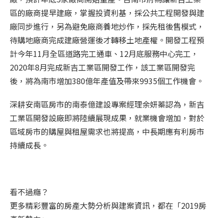
區的廠商提早建廠，掌握投資利基，採公共工程開發與建
廠同步進行，另為避免廠商養地炒作，採先租後售模式，
待購地廠商完成建廠營運後才轉移土地產權。開發工程預
計今年11月全區道路完工通車、12月底服務中心完工，
2020年8月完成新吉工業區開發工作，該工業區開發完
後，將為南市增加380億年產值及帶來9935個工作機會。
深耕安南區房市的南泰億建設專案經理余妍蓁認為，新吉
工業區開發設廠即將陸續展現成果，就業機會增加，對於
區域房市的購屋與租屋需求也將提高，中長期應有利房市
持續成長。
看不過癮？
更多精彩豐富的房產大勢分析與建案資訊，都在「2019房