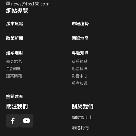
news@fbs168.com
網站導覽
房市焦點
市場趨勢
政策新聞
國際地產
建案理財
專題知識
都更危老
私房觀點
金融理財
地產科技
建案開箱
影音中心
房產知識
熱銷建案
關注我們
關於我們
關於富比士
聯絡我們