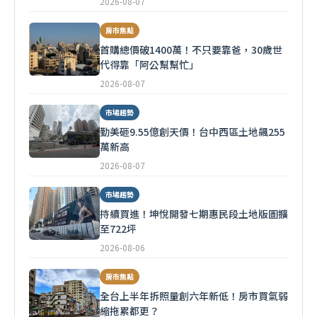
2026-08-07
房市焦點
首購總價破1400萬！不只要靠爸，30歲世
代得靠「阿公幫幫忙」
2026-08-07
市場趨勢
勤美砸9.55億創天價！台中西區土地飆255
萬新高
2026-08-07
市場趨勢
持續買進！坤悅開發七期惠民段土地版圖擴
至722坪
2026-08-06
房市焦點
全台上半年拆照量創六年新低！房市買氣弱
縮拖累都更？