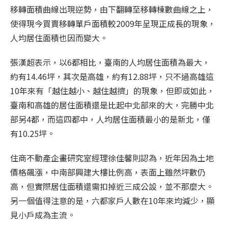
移轉面積曲線出現逆勢，由下翻轉至移轉棟數曲線之上，
使得現今買賣移轉單戶面積較2009年呈現正成長的現象，
人均居住面積也因而變大。
張漢超表示，以6都相比，臺南的人均居住面積為最大，
約有14.46坪，其次是高雄，約有12.88坪，只不過高雄這
10年來有「越住越小、越住越擠」的現象，但即或如此，
臺南和高雄的居住面積還是比起中北部來的大，完勝中北
部另4都，而這四都中，人均居住面積最小的是新北，僅
有10.25坪。
住商不動產企畫研究室經理徐佳馨則認為，近年因為土地
價格飆漲，中南部興建大樓比例高，表面上雖然坪數仍
高，但實際居住面積還需扣掉近三成公設，並不那麼大。
另一個值得注意的是，六都家戶人數在10年來均減少，顯
見小戶成為主流。