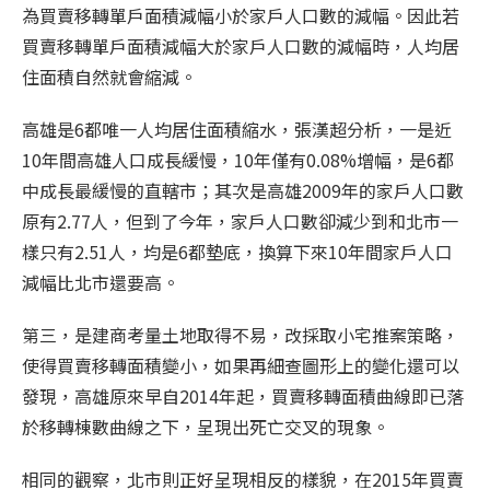
為買賣移轉單戶面積減幅小於家戶人口數的減幅。因此若
買賣移轉單戶面積減幅大於家戶人口數的減幅時，人均居
住面積自然就會縮減。
高雄是6都唯一人均居住面積縮水，張漢超分析，一是近
10年間高雄人口成長緩慢，10年僅有0.08%增幅，是6都
中成長最緩慢的直轄市；其次是高雄2009年的家戶人口數
原有2.77人，但到了今年，家戶人口數卻減少到和北市一
樣只有2.51人，均是6都墊底，換算下來10年間家戶人口
減幅比北市還要高。
第三，是建商考量土地取得不易，改採取小宅
推案
策略，
使得買賣移轉面積變小，如果再細查圖形上的變化還可以
發現，高雄原來早自2014年起，買賣移轉面積曲線即已落
於移轉棟數曲線之下，呈現出死亡交叉的現象。
相同的觀察，北市則正好呈現相反的樣貌，在2015年買賣