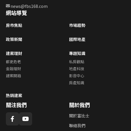
news@fbs168.com
網站導覽
房市焦點
市場趨勢
政策新聞
國際地產
建案理財
專題知識
都更危老
私房觀點
金融理財
地產科技
建案開箱
影音中心
房產知識
熱銷建案
關注我們
關於我們
關於富比士
聯絡我們