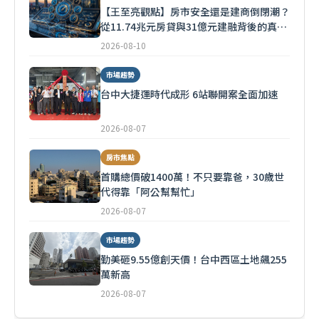
【王至亮觀點】房市安全還是建商倒閉潮？
從11.74兆元房貸與31億元建融背後的真實
風險
2026-08-10
市場趨勢
台中大捷運時代成形 6站聯開案全面加速
2026-08-07
房市焦點
首購總價破1400萬！不只要靠爸，30歲世
代得靠「阿公幫幫忙」
2026-08-07
市場趨勢
勤美砸9.55億創天價！台中西區土地飆255
萬新高
2026-08-07