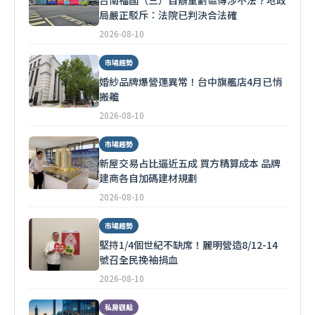
台南福國（三）自辦重劃區傳涉不法？地政
局嚴正駁斥：法院已判決合法確
2026-08-10
市場趨勢
婚紗品牌爆營運異常！台中旗艦店4月已悄
搬離
2026-08-10
市場趨勢
新屋交易占比逼近五成 買方精算成本 品牌
建商各自加碼建材規劃
2026-08-10
市場趨勢
堅持1/4個世紀不缺席！麗明營造8/12-14
號召全民挽袖捐血
2026-08-10
私房觀點