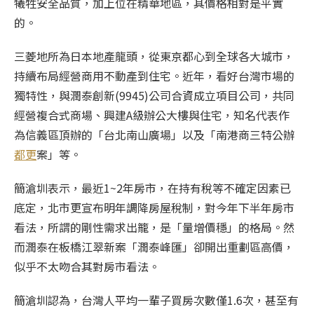
犧牲安全品質，加上位在精華地區，其價格相對是平實
的。
三菱地所為日本地產龍頭，從東京都心到全球各大城市，
持續布局經營商用不動產到住宅。近年，看好台灣市場的
獨特性，與潤泰創新(9945)公司合資成立項目公司，共同
經營複合式商場、興建A級辦公大樓與住宅，知名代表作
為信義區頂辦的「台北南山廣場」以及「南港商三特公辦
都更
案」等。
簡滄圳表示，最近1~2年房市，在持有稅等不確定因素已
底定，北市更宣布明年調降房屋稅制，對今年下半年房市
看法，所謂的剛性需求出籠，是「量增價穩」的格局。然
而潤泰在板橋江翠新案「潤泰峰匯」卻開出重劃區高價，
似乎不太吻合其對房市看法。
簡滄圳認為，台灣人平均一輩子買房次數僅1.6次，甚至有