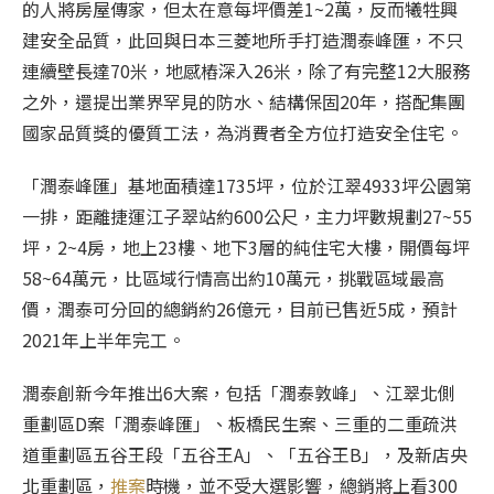
的人將房屋傳家，但太在意每坪價差1~2萬，反而犧牲興
建安全品質，此回與日本三菱地所手打造潤泰峰匯，不只
連續壁長達70米，地感樁深入26米，除了有完整12大服務
之外，還提出業界罕見的防水、結構保固20年，搭配集團
國家品質獎的優質工法，為消費者全方位打造安全住宅。
「潤泰峰匯」基地面積達1735坪，位於江翠4933坪公園第
一排，距離捷運江子翠站約600公尺，主力坪數規劃27~55
坪，2~4房，地上23樓、地下3層的純住宅大樓，開價每坪
58~64萬元，比區域行情高出約10萬元，挑戰區域最高
價，潤泰可分回的總銷約26億元，目前已售近5成，預計
2021年上半年完工。
潤泰創新今年推出6大案，包括「潤泰敦峰」、江翠北側
重劃區D案「潤泰峰匯」、板橋民生案、三重的二重疏洪
道重劃區五谷王段「五谷王A」、「五谷王B」，及新店央
北重劃區，
推案
時機，並不受大選影響，總銷將上看300