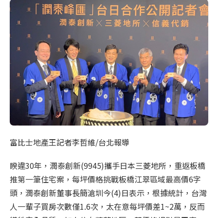
富比士地產王記者李哲維/台北報導
睽違30年，潤泰創新(9945)攜手日本三菱地所，重返板橋
推第一筆住宅案，每坪價格挑戰板橋江翠區域最高價6字
頭，潤泰創新董事長簡滄圳今(4)日表示，根據統計，台灣
人一輩子買房次數僅1.6次，太在意每坪價差1~2萬，反而