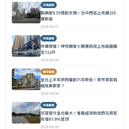
市場趨勢
勤美砸9.55億創天價！台中西區土地飆255
萬新高
2026-08-07
市場趨勢
持續買進！坤悅開發七期惠民段土地版圖擴
至722坪
2026-08-06
房市焦點
全台上半年拆照量創六年新低！房市買氣弱
縮拖累都更？
2026-08-06
市場趨勢
可望晉升全台最大！會展經濟助攻西屯買氣
年增67.8%登頂
2026-08-06