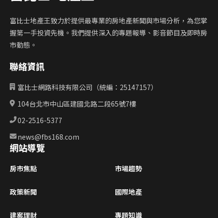
富比士地產王致力於提供最專業的房地產新聞與市場分析，為您掌
握第一手投資先機。我們提供深入的專題報導、影音節目及即時房
市動態。
聯絡資訊
富比士網路科技有限公司（統編：25147157）
104台北市中山區建國北路二段65號7樓
02-2516-5377
news@fbs168.com
網站導覽
房市焦點
市場趨勢
政策新聞
國際地產
建案理財
專題知識