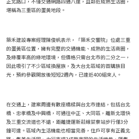
正北路口，不僅交通網路四通八達，且鄰近成熟生活圈，
堪稱為三重區的蛋黃地段。
築禾建設專案經理陳俊帆表示，「築禾交響院」位處三重
的蛋黃區位置，擁有完整的交通機能、成熟的生活商圈，
及綠覆率高的綠地環境，但價格只需台北市的二分之一，
因此吸引了不少區域換屋族，及大台北區域的首購族目
光，預約參觀開放後短短2週內，已達近400組來人。
在交通上，建案周邊有數座橋樑與台北市連結，包括台北
橋、忠孝橋及中興橋，可通往中正、大同區，離新北環快
及三重交流道也不遠，距離捷運新莊線菜寮站步行僅3分
鐘可達。區域內生活機能也相當完善，住戶可享有正義北