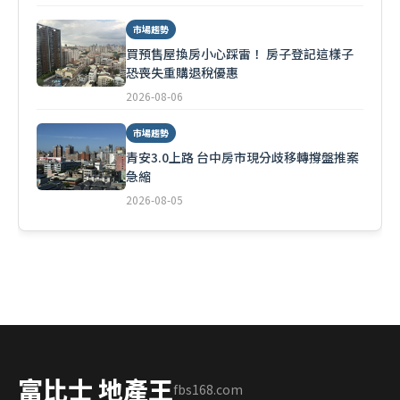
市場趨勢
買預售屋換房小心踩雷！ 房子登記這樣子
恐喪失重購退稅優惠
2026-08-06
市場趨勢
青安3.0上路 台中房市現分歧移轉撐盤推案
急縮
2026-08-05
富比士 地產王
fbs168.com