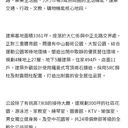
路、集美生活圈、力行市場3成熟商圈的生活機能，匯集
交通、行政、文教、購物機能核心地段。
建案基地面積3361坪，座落於大仁街與中正北路交界處，
正對三重體育館、周邊有中山藝術公園、大智公園、綜合
運動公園等綠地環繞，塑造出鬧中取靜的優質居住環境。
規劃4棟地上27層、地下5層建築，住家494戶、店面11
戶。建築外觀設計使用羅曼式穹頂崗石鑄造，採用SRC鋼
柱及耐震間柱配置，打造出耐震的安全居住品質。
公設除了有挑高7米8的接待大廳，還規劃300坪的社區花
園、游泳池、家教室、練琴室、圖書館、KTV、瑜伽室、
男女獨立健身房，及空中花園等，共24項俱樂部等級的全
齡化公共設施。