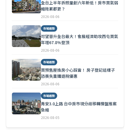
全台上半年拆照量創六年新低！房市買氣弱
縮拖累都更？
2026-08-06
市場趨勢
可望晉升全台最大！會展經濟助攻西屯買氣
年增67.8%登頂
2026-08-06
市場趨勢
買預售屋換房小心踩雷！ 房子登記這樣子
恐喪失重購退稅優惠
2026-08-06
市場趨勢
青安3.0上路 台中房市現分歧移轉撐盤推案
急縮
2026-08-05