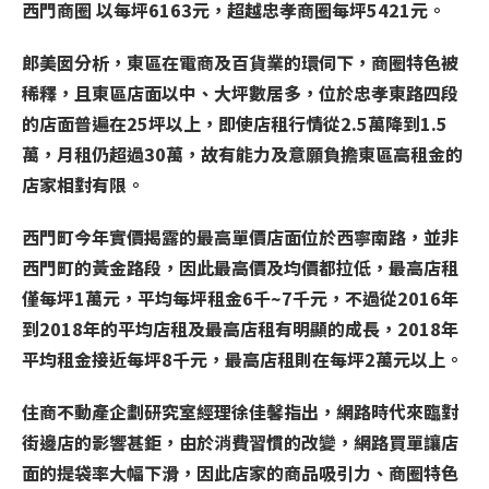
西門商圈 以每坪6163元，超越忠孝商圈每坪5421元。
郎美囡分析，東區在電商及百貨業的環伺下，商圈特色被
稀釋，且東區店面以中、大坪數居多，位於忠孝東路四段
的店面普遍在25坪以上，即使店租行情從2.5萬降到1.5
萬，月租仍超過30萬，故有能力及意願負擔東區高租金的
店家相對有限。
西門町今年實價揭露的最高單價店面位於西寧南路，並非
西門町的黃金路段，因此最高價及均價都拉低，最高店租
僅每坪1萬元，平均每坪租金6千~7千元，不過從2016年
到2018年的平均店租及最高店租有明顯的成長，2018年
平均租金接近每坪8千元，最高店租則在每坪2萬元以上。
住商不動產企劃研究室經理徐佳馨指出，網路時代來臨對
街邊店的影響甚鉅，由於消費習慣的改變，網路買單讓店
面的提袋率大幅下滑，因此店家的商品吸引力、商圈特色