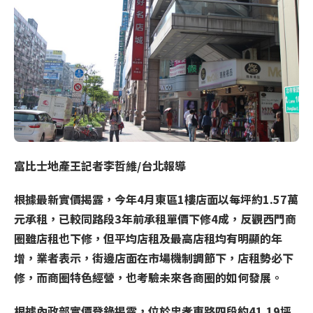
富比士地產王記者李哲維/台北報導
根據最新實價揭露，今年4月東區1樓店面以每坪約1.57萬
元承租，已較同路段3年前承租單價下修4成，反觀西門商
圈雖店租也下修，但平均店租及最高店租均有明顯的年
增，業者表示，街邊店面在市場機制調節下，店租勢必下
修，而商圈特色經營，也考驗未來各商圈的如何發展。
根據內政部實價登錄揭露，位於忠孝東路四段約41.19坪