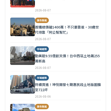
2026-08-07
房市焦點
首購總價破1400萬！不只要靠爸，30歲世
代得靠「阿公幫幫忙」
2026-08-07
市場趨勢
勤美砸9.55億創天價！台中西區土地飆255
萬新高
2026-08-07
市場趨勢
持續買進！坤悅開發七期惠民段土地版圖擴
至722坪
2026-08-06
房市焦點