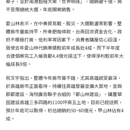
案子，至於南港超級大案「世界明珠」，總銷破千億，將
不受限總統大選，年底開案銷售。
愛山林表示，在中美貿易戰、股災、大選動盪等影響，整
體房市量能持平，所幸肥咖條款、台商回流資金去化、政
府不積極打房、低利率等因素下，消費者購屋信心回溫，
致使去年愛山林代銷業績較前年成長近4成，而下半年度
合建個案完工入帳貢獻4.4億元挹注下，使得淨利較前年大
幅成長9倍。
祝文宇指出，整體今年房市算不錯，尤其高雄感受最深，
於高雄房市正面看待，持續往高雄發展並擴大買地，並與
郡都建設、海悅廣告聯手合組的「都山林建設」，購置華
固建設高雄三多四路約1100坪商五土地，目前已經送照，
預計年底可以取得，初估總銷約50~60億元，甲山林佔有4
成。