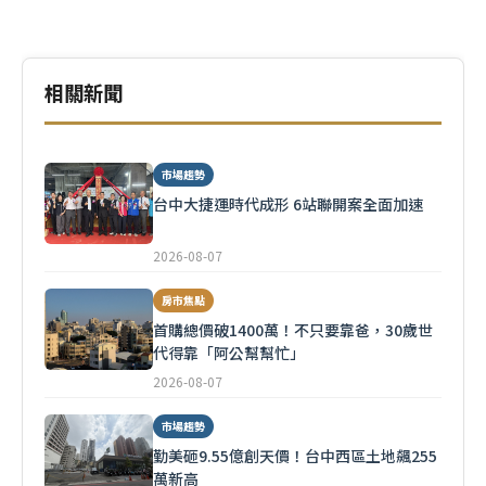
相關新聞
市場趨勢
台中大捷運時代成形 6站聯開案全面加速
2026-08-07
房市焦點
首購總價破1400萬！不只要靠爸，30歲世
代得靠「阿公幫幫忙」
2026-08-07
市場趨勢
勤美砸9.55億創天價！台中西區土地飆255
萬新高