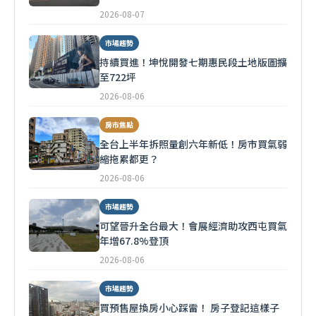
2026-08-07
市場趨勢
持續買進！坤悅開發七期惠民段土地版圖擴
至722坪
2026-08-06
房市焦點
全台上半年拆照量創六年新低！房市買氣弱
縮拖累都更？
2026-08-06
市場趨勢
可望晉升全台最大！會展經濟助攻西屯買氣
年增67.8%登頂
2026-08-06
市場趨勢
買預售屋換房小心踩雷！ 房子登記這樣子