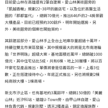
目前愛山林在高雄還有2筆自建案，愛山林美術館旁的
「凱越香榭」規劃22~38坪的飯店宅，以及位於高醫生活
圈的「郡都當代」，總銷70億元，推出646戶的2~4房景觀
大樓產品，目前已經預約300餘戶，明年開始選房，另
外，美術館旁的個案也開始簽約。
其餘建設部分，愛山林手上全台土地庫存量超過十萬坪，
持續往雙北市東區發展，其中規模最大的將是北市南港輪
胎「世界明珠」超級大案，基地面積近萬坪，總銷破1000
億元，其中住宅佔比5成，共有6棟、地上30層樓，將以百
坪豪宅型產品推出，單價將會是信義區的一半，上看3位
數，正在搭建接待中心，年底正式推出，另也將規劃2棟
純商辦大樓、1棟商場。
新北市汐止區，也有基地約3萬餘坪、總銷150億的「美麗
山林」近汐科站、遠雄U-Town旁，由甲山林自建、愛山
林負責代銷，規劃別墅、透天2種產品，鎖定換屋族群，