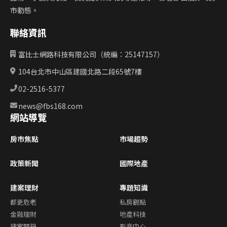
市動態。
聯絡資訊
富比士網路科技有限公司（統編：25147157）
104台北市中山區建國北路二段65號7樓
02-2516-5377
news@fbs168.com
網站導覽
房市焦點
市場趨勢
政策新聞
國際地產
建案理財
專題知識
都更危老
私房觀點
金融理財
地產科技
建案開箱
影音中心