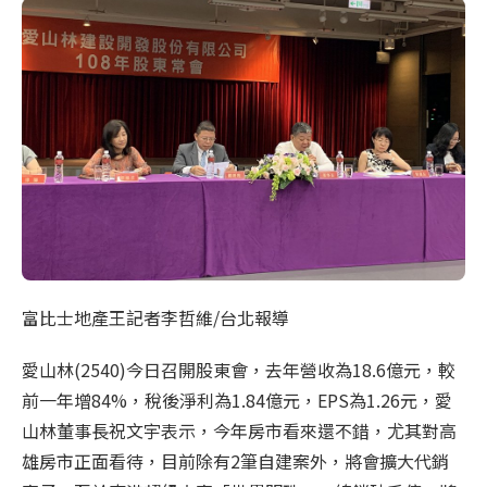
富比士地產王記者李哲維/台北報導
愛山林(2540)今日召開股東會，去年營收為18.6億元，較
前一年增84%，稅後淨利為1.84億元，EPS為1.26元，愛
山林董事長祝文宇表示，今年房市看來還不錯，尤其對高
雄房市正面看待，目前除有2筆自建案外，將會擴大代銷