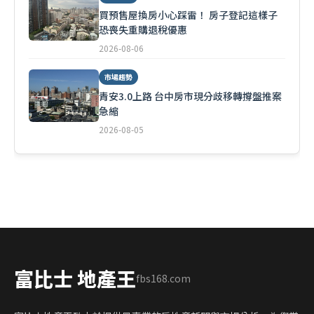
買預售屋換房小心踩雷！ 房子登記這樣子
恐喪失重購退稅優惠
2026-08-06
市場趨勢
青安3.0上路 台中房市現分歧移轉撐盤推案
急縮
2026-08-05
富比士 地產王
fbs168.com