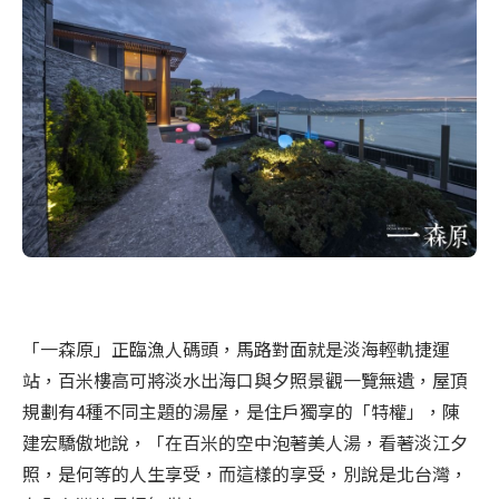
「一森原」正臨漁人碼頭，馬路對面就是淡海輕軌捷運
站，百米樓高可將淡水出海口與夕照景觀一覽無遺，屋頂
規劃有4種不同主題的湯屋，是住戶獨享的「特權」，陳
建宏驕傲地說，「在百米的空中泡著美人湯，看著淡江夕
照，是何等的人生享受，而這樣的享受，別說是北台灣，