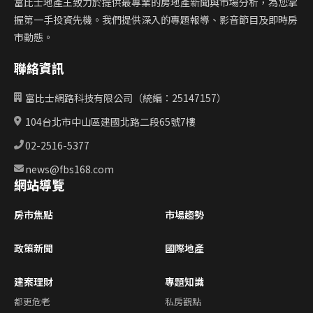
富比士地產王致力於提供最專業的房地產新聞與市場分析，為您掌
握第一手投資先機。我們提供深入的專題報導、影音節目及即時房
市動態。
聯絡資訊
富比士網路科技有限公司（統編：25147157）
104台北市中山區建國北路二段65號7樓
02-2516-5377
news@fbs168.com
網站導覽
房市焦點
市場趨勢
政策新聞
國際地產
建案理財
專題知識
都更危老
私房觀點