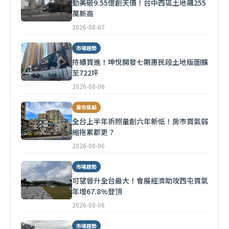
勤美砸9.55億創天價！台中西區土地飆255
萬新高
2026-08-07
市場趨勢
持續買進！坤悅開發七期惠民段土地版圖擴
至722坪
2026-08-06
房市焦點
全台上半年拆照量創六年新低！房市買氣弱
縮拖累都更？
2026-08-06
市場趨勢
可望晉升全台最大！會展經濟助攻西屯買氣
年增67.8%登頂
2026-08-06
市場趨勢