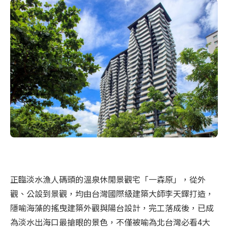
正臨淡水漁人碼頭的溫泉休閒景觀宅「一森原」，從外
觀、公設到景觀，均由台灣國際級建築大師李天鐸打造，
隱喻海藻的搖曳建築外觀與陽台設計，完工落成後，已成
為淡水出海口最搶眼的景色，不僅被喻為北台灣必看4大