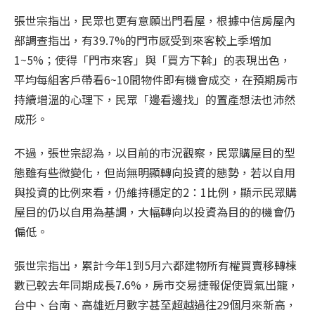
張世宗指出，民眾也更有意願出門看屋，根據中信房屋內
部調查指出，有39.7%的門市感受到來客較上季增加
1~5%；使得「門市來客」與「買方下斡」的表現出色，
平均每組客戶帶看6~10間物件即有機會成交，在預期房市
持續增溫的心理下，民眾「邊看邊找」的置產想法也沛然
成形。
不過，張世宗認為，以目前的市況觀察，民眾購屋目的型
態雖有些微變化，但尚無明顯轉向投資的態勢，若以自用
與投資的比例來看，仍維持穩定的2：1比例，顯示民眾購
屋目的仍以自用為基調，大幅轉向以投資為目的的機會仍
偏低。
張世宗指出，累計今年1到5月六都建物所有權買賣移轉棟
數已較去年同期成長7.6%，房市交易捷報促使買氣出籠，
台中、台南、高雄近月數字甚至超越過往29個月來新高，