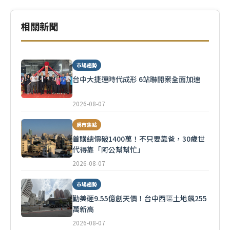
相關新聞
市場趨勢
台中大捷運時代成形 6站聯開案全面加速
2026-08-07
房市焦點
首購總價破1400萬！不只要靠爸，30歲世
代得靠「阿公幫幫忙」
2026-08-07
市場趨勢
勤美砸9.55億創天價！台中西區土地飆255
萬新高
2026-08-07