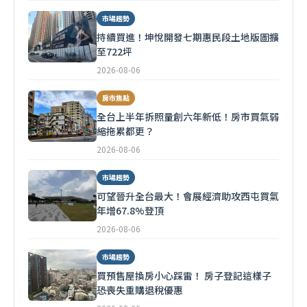
市場趨勢
持續買進！坤悅開發七期惠民段土地版圖擴
至722坪
2026-08-06
房市焦點
全台上半年拆照量創六年新低！房市買氣弱
縮拖累都更？
2026-08-06
市場趨勢
可望晉升全台最大！會展經濟助攻西屯買氣
年增67.8%登頂
2026-08-06
市場趨勢
買預售屋換房小心踩雷！ 房子登記這樣子
恐喪失重購退稅優惠