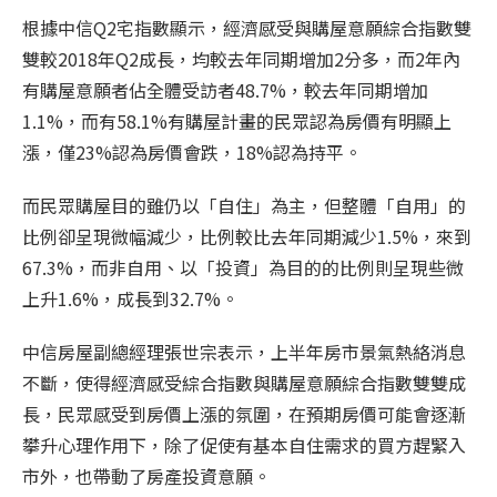
根據中信Q2宅指數顯示，經濟感受與購屋意願綜合指數雙
雙較2018年Q2成長，均較去年同期增加2分多，而2年內
有購屋意願者佔全體受訪者48.7%，較去年同期增加
1.1%，而有58.1%有購屋計畫的民眾認為房價有明顯上
漲，僅23%認為房價會跌，18%認為持平。
而民眾購屋目的雖仍以「自住」為主，但整體「自用」的
比例卻呈現微幅減少，比例較比去年同期減少1.5%，來到
67.3%，而非自用、以「投資」為目的的比例則呈現些微
上升1.6%，成長到32.7%。
中信房屋副總經理張世宗表示，上半年房市景氣熱絡消息
不斷，使得經濟感受綜合指數與購屋意願綜合指數雙雙成
長，民眾感受到房價上漲的氛圍，在預期房價可能會逐漸
攀升心理作用下，除了促使有基本自住需求的買方趕緊入
市外，也帶動了房產投資意願。