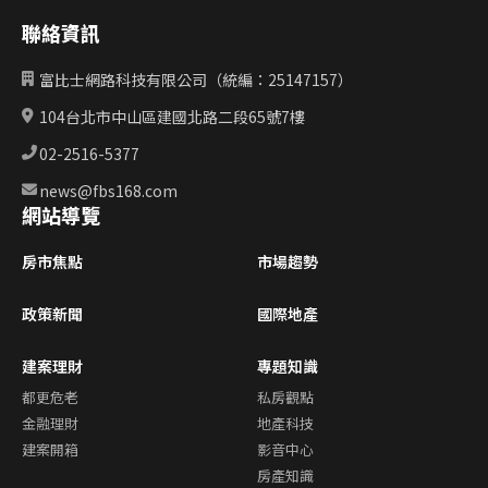
聯絡資訊
富比士網路科技有限公司（統編：25147157）
104台北市中山區建國北路二段65號7樓
02-2516-5377
news@fbs168.com
網站導覽
房市焦點
市場趨勢
政策新聞
國際地產
建案理財
專題知識
都更危老
私房觀點
金融理財
地產科技
建案開箱
影音中心
房產知識