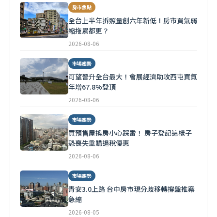
房市焦點
全台上半年拆照量創六年新低！房市買氣弱
縮拖累都更？
2026-08-06
市場趨勢
可望晉升全台最大！會展經濟助攻西屯買氣
年增67.8%登頂
2026-08-06
市場趨勢
買預售屋換房小心踩雷！ 房子登記這樣子
恐喪失重購退稅優惠
2026-08-06
市場趨勢
青安3.0上路 台中房市現分歧移轉撐盤推案
急縮
2026-08-05