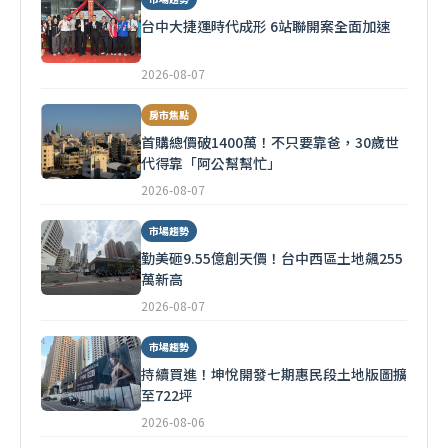
台中大捷運時代成形 6站聯開案全面加速
2026-08-07
房市焦點
首購總價破1400萬！不只要靠爸，30歲世
代得靠「阿公幫幫忙」
2026-08-07
市場趨勢
勤美砸9.55億創天價！台中西區土地飆255
萬新高
2026-08-07
市場趨勢
持續買進！坤悅開發七期惠民段土地版圖擴
至722坪
2026-08-06