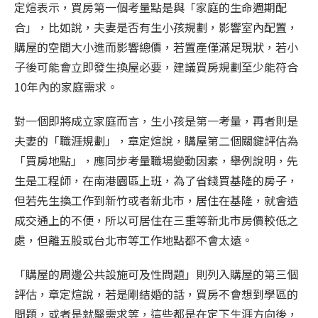
定煊表示，買房第一個考量點是與「家庭的生命週期配
合」，比如說，夫妻是否有生小孩規劃，影響室內配置，
購屋的空間大小進而影響總價，若置產僅滿足現狀，若小
子後可能會立即發生換屋必要，建議買房規劃至少能符合
10年內的家庭需求。
對一個即將成立家庭而言，生小孩是第一考量，再者則是
夫妻的「職涯規劃」，章定煊說，購屋第二個關鍵評估為
「買房地點」，應同步考量職場變動因素，舉例說明，先
生是工程師，在南港園區上班，為了省錢買基隆的房子，
但若先生換工作到新竹或者新北市，居住在基隆，就會造
成交通上的不便，所以可居住在三重等新北市房價較低之
處，但離五股或台北市等工作地點都不會太遠。
「購屋的周邊公共設施可及性問題」則列入購屋的第三個
評估，章定煊說，若是剛結婚的話，買房不會想到學區的
問題，或者是就醫需求等，這些都是在定下生涯方向後，