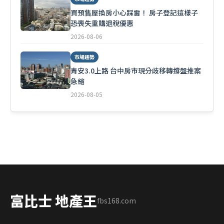
買預售屋換房小心踩雷！ 房子登記這樣子
恐喪失重購退稅優惠
2026-08-06
市場趨勢
青安3.0上路 台中房市現分歧移轉撐盤推案
急縮
2026-08-05
富比士 地產王
fbs168.com