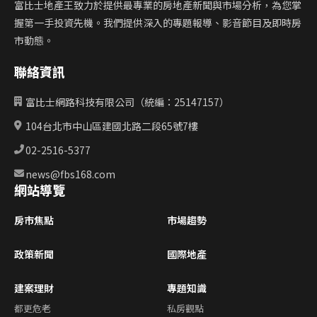
富比士地產王致力於提供最專業的房地產新聞與市場分析，為您掌
握第一手投資先機。我們提供深入的專題報導、影音節目及即時房
市動態。
聯絡資訊
富比士網路科技有限公司（統編：25147157）
104台北市中山區建國北路二段65號7樓
02-2516-5377
news@fbs168.com
網站導覽
房市焦點
市場趨勢
政策新聞
國際地產
建案理財
專題知識
都更危老
私房觀點