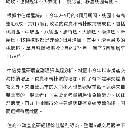
助攻，也與近年不少雙北市「脫北者」移居桃園有關。
根據中信房屋統計，今年
2~5
月的
3
個月期間，桃園市有高
達近
6
成、共計
7
個行政區的買賣移轉棟數持續成長，包括
桃園區、中壢區、八德區、蘆竹區、大園區、龍潭區、新
屋區，移轉棟數都是連續
3
個月增加，其中，增幅最多的
桃園區，單月移轉棟數從
2
月的
374
戶，到了
5
月暴增至
1078
戶。
中信房屋研展室副理張漢超分析，桃園市今年以來房產交
易持續增溫，買賣移轉棟數的增加，除了有新建案交屋助
攻之外，來自雙北市的人口移入也是觀察重點。這群來自
雙北市的「脫北者」，主要是考量到房價負擔能力、居住
舒適度，再加上桃園市公共建設與捷運系統陸續佈建，因
而選擇移居桃園。
住商不動產企研經理徐佳馨則認為，整體
6
都交易觀察下