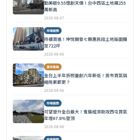
勤美砸9.55億創天價！台中西區土地飆255
萬新高
2026-08-07
市場趨勢
持續買進！坤悅開發七期惠民段土地版圖擴
至722坪
2026-08-06
房市焦點
全台上半年拆照量創六年新低！房市買氣弱
縮拖累都更？
2026-08-06
市場趨勢
可望晉升全台最大！會展經濟助攻西屯買氣
年增67.8%登頂
2026-08-06
市場趨勢