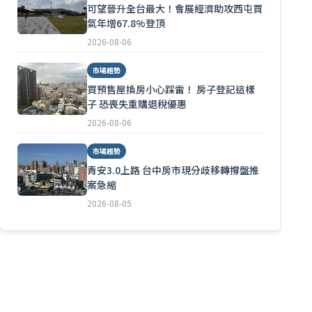
可望晉升全台最大！會展經濟助攻西屯買
氣年增67.8%登頂
2026-08-06
市場趨勢
買預售屋換房小心踩雷！ 房子登記這樣
子 恐喪失重購退稅優惠
2026-08-06
市場趨勢
青安3.0上路 台中房市現分歧移轉撐盤推
案急縮
2026-08-05