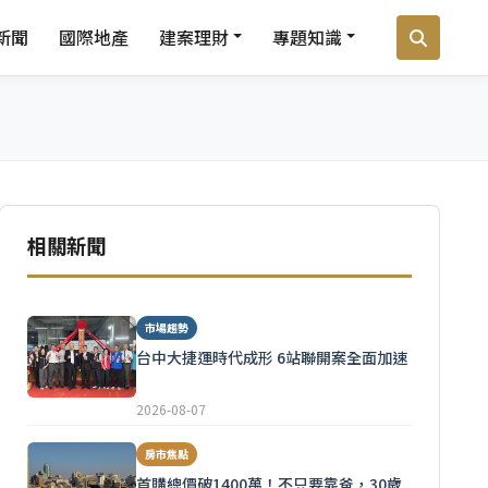
新聞
國際地產
建案理財
專題知識
相關新聞
市場趨勢
台中大捷運時代成形 6站聯開案全面加速
2026-08-07
房市焦點
首購總價破1400萬！不只要靠爸，30歲