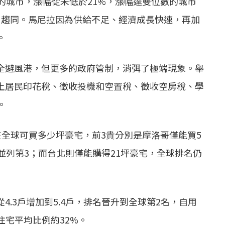
的城市，漲幅從未低於21%，漲幅達雙位數的城市
、趨同。馬尼拉因為供給不足、經濟成長快速，再加
。
全避風港，但更多的政府管制，消弭了極端現象。舉
土居民印花稅、徵收投機和空置稅、徵收空房稅、學
。
)在全球可買多少坪豪宅，前3貴分別是摩洛哥僅能買5
並列第3；而台北則僅能購得21坪豪宅，全球排名仍
.3戶增加到5.4戶，排名晉升到全球第2名，自用
住宅平均比例約32%。