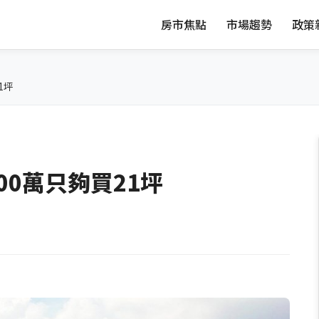
房市焦點
市場趨勢
政策
1坪
00萬只夠買21坪