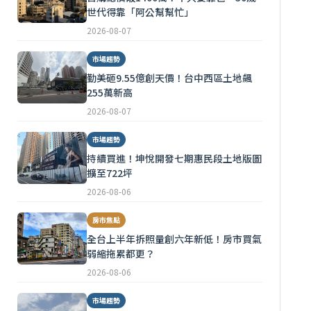
世代得靠「阿公幫幫忙」
2026-08-07
市場趨勢
勤美砸9.55億創天價！台中西區土地飆
255萬新高
2026-08-07
市場趨勢
持續買進！坤悅開發七期惠民段土地版圖
擴至722坪
2026-08-06
房市焦點
全台上半年拆照量創六年新低！房市買氣
弱縮拖累都更？
2026-08-06
市場趨勢