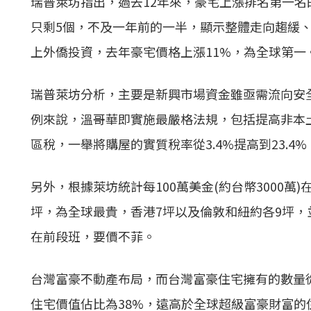
瑞普萊坊指出，過去12年來，豪宅上漲排名第一名
只剩5個，不及一年前的一半，顯示整體走向趨緩
上外僑投資，去年豪宅價格上漲11%，為全球第一
瑞普萊坊分析，主要是新興市場資金雖亟需流向安
例來說，溫哥華即實施最嚴格法規，包括提高非本
區稅，一舉將購屋的實質稅率從3.4%提高到23.4%
另外，根據萊坊統計每100萬美金(約台幣3000萬
坪，為全球最貴，香港7坪以及倫敦和紐約各9坪，
在前段班，要價不菲。
台灣富豪不動產布局，而台灣富豪住宅擁有的數量從4
住宅價值佔比為38%，遠高於全球超級富豪財富的