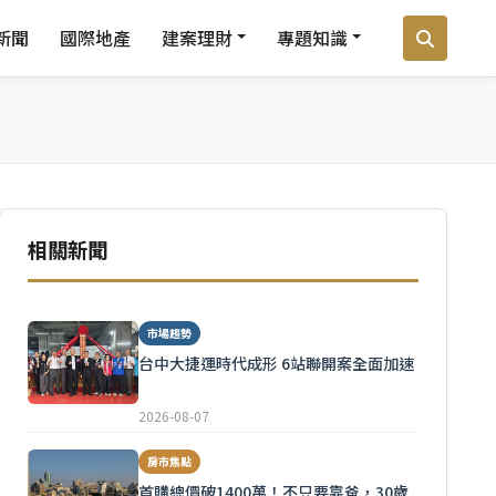
新聞
國際地產
建案理財
專題知識
相關新聞
市場趨勢
台中大捷運時代成形 6站聯開案全面加速
2026-08-07
房市焦點
首購總價破1400萬！不只要靠爸，30歲