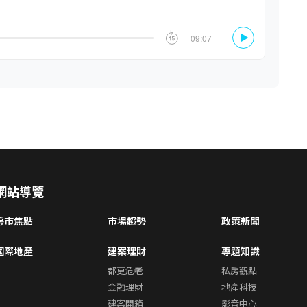
網站導覽
房市焦點
市場趨勢
政策新聞
國際地產
建案理財
專題知識
都更危老
私房觀點
金融理財
地產科技
建案開箱
影音中心