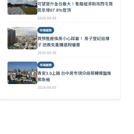
可望晉升全台最大！會展經濟助攻西屯買
氣年增67.8%登頂
2026-08-06
市場趨勢
買預售屋換房小心踩雷！ 房子登記這樣
子 恐喪失重購退稅優惠
2026-08-06
市場趨勢
青安3.0上路 台中房市現分歧移轉撐盤推
案急縮
2026-08-05