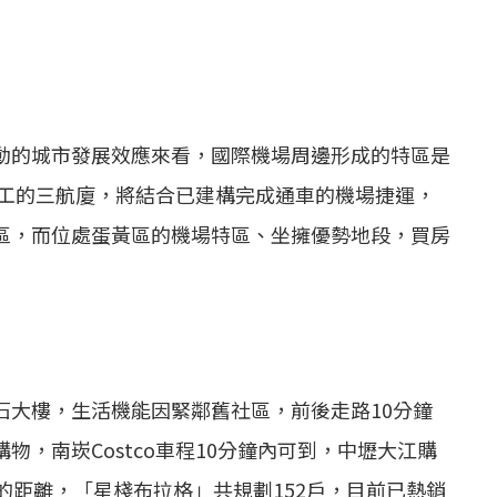
動的城市發展效應來看，國際機場周邊形成的特區是
完工的三航廈，將結合已建構完成通車的機場捷運，
區，而位處蛋黃區的機場特區、坐擁優勢地段，買房
石大樓，生活機能因緊鄰舊社區，前後走路10分鐘
，南崁Costco車程10分鐘內可到，中壢大江購
的距離，「星棧布拉格」共規劃152戶，目前已熱銷