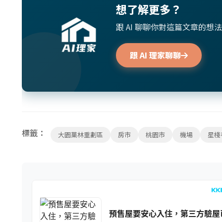
想了解更多？
跟 AI 聊聊你對這篇文章的
跟 AI 理家聊聊
標籤：
大園菓林重劃區
房市
桃園市
機場
星棧