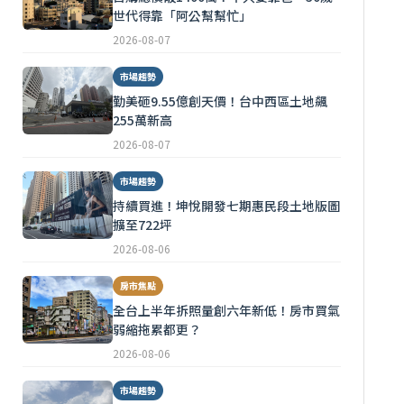
世代得靠「阿公幫幫忙」
2026-08-07
市場趨勢
勤美砸9.55億創天價！台中西區土地飆
255萬新高
2026-08-07
市場趨勢
持續買進！坤悅開發七期惠民段土地版圖
擴至722坪
2026-08-06
房市焦點
全台上半年拆照量創六年新低！房市買氣
弱縮拖累都更？
2026-08-06
市場趨勢