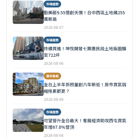
市場趨勢
勤美砸9.55億創天價！台中西區土地飆255
萬新高
2026-08-07
市場趨勢
持續買進！坤悅開發七期惠民段土地版圖擴
至722坪
2026-08-06
房市焦點
全台上半年拆照量創六年新低！房市買氣弱
縮拖累都更？
2026-08-06
市場趨勢
可望晉升全台最大！會展經濟助攻西屯買氣
年增67.8%登頂
2026-08-06