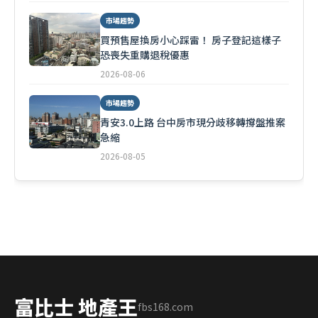
市場趨勢
買預售屋換房小心踩雷！ 房子登記這樣子
恐喪失重購退稅優惠
2026-08-06
市場趨勢
青安3.0上路 台中房市現分歧移轉撐盤推案
急縮
2026-08-05
富比士 地產王
fbs168.com