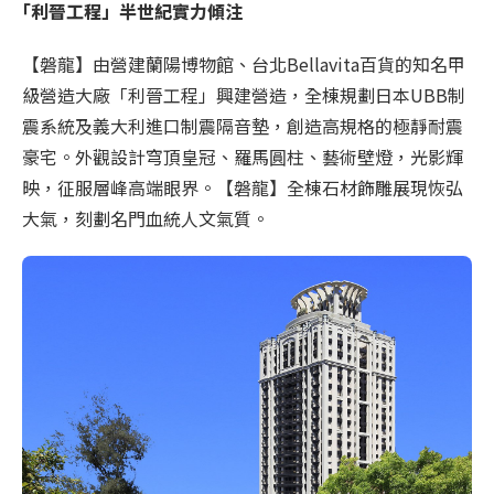
｢利晉工程」半世紀實力傾注
【磐龍】由營建蘭陽博物館、台北Bellavita百貨的知名甲
級營造大廠「利晉工程」興建營造，全棟規劃日本UBB制
震系統及義大利進口制震隔音墊，創造高規格的極靜耐震
豪宅。外觀設計穹頂皇冠、羅馬圓柱、藝術壁燈，光影輝
映，征服層峰高端眼界。【磐龍】全棟石材飾雕展現恢弘
大氣，刻劃名門血統人文氣質。