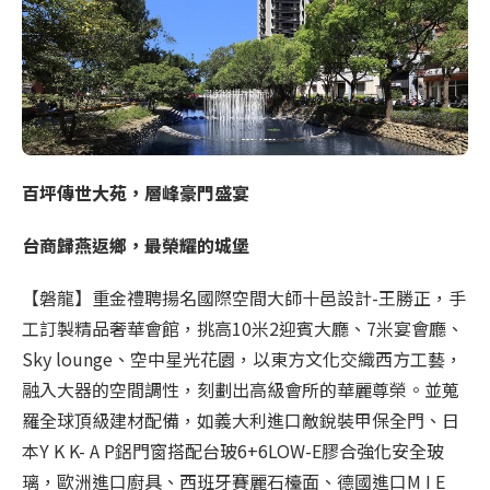
百坪傳世大苑，層峰豪門盛宴
台商歸燕返鄉，最榮耀的城堡
【磐龍】重金禮聘揚名國際空間大師十邑設計-王勝正，手
工訂製精品奢華會館，挑高10米2迎賓大廳、7米宴會廳、
Sky lounge、空中星光花園，以東方文化交織西方工藝，
融入大器的空間調性，刻劃出高級會所的華麗尊榮。並蒐
羅全球頂級建材配備，如義大利進口敵銳裝甲保全門、日
本Y K K- A P鋁門窗搭配台玻6+6LOW-E膠合強化安全玻
璃，歐洲進口廚具、西班牙賽麗石檯面、德國進口M I E