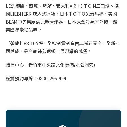
LE洗碗機、蒸爐、烤箱、義大利A R I S T O N三口爐、德
國LIEBHERR 崁入式冰箱、日本T O T O免治馬桶、美國
BEAM中央集塵病原塵清淨器、日本大金冷氣室外機…媲
美國際豪宅品味。
【磐龍】88-105坪，全棟制震制音古典崗石豪宅，全新壯
闊落成，是台商歸燕返鄉，最榮耀的城堡。
接待中心：新竹市中央路文化街(親水公園旁)
鑑賞預約專線：0800-296-999