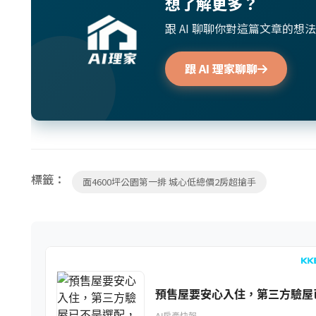
想了解更多？
跟 AI 聊聊你對這篇文章的
跟 AI 理家聊聊
標籤：
面4600坪公園第一排 城心低總價2房超搶手