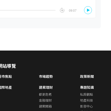
網站導覽
房市焦點
市場趨勢
政策新聞
國際地產
建案理財
專題知識
都更危老
私房觀點
金融理財
地產科技
建案開箱
影音中心