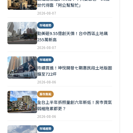
世代得靠「阿公幫幫忙」
2026-08-07
市場趨勢
勤美砸9.55億創天價！台中西區土地飆
255萬新高
2026-08-07
市場趨勢
持續買進！坤悅開發七期惠民段土地版圖
擴至722坪
2026-08-06
房市焦點
全台上半年拆照量創六年新低！房市買氣
弱縮拖累都更？
2026-08-06
市場趨勢