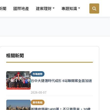
新聞
國際地產
建案理財
專題知識
相關新聞
市場趨勢
台中大捷運時代成形 6站聯開案全面加速
2026-08-07
房市焦點
首購總價破1400萬！不只要靠爸，30歲