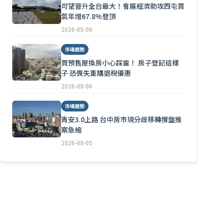
可望晉升全台最大！會展經濟助攻西屯買
氣年增67.8%登頂
2026-08-06
市場趨勢
買預售屋換房小心踩雷！ 房子登記這樣
子 恐喪失重購退稅優惠
2026-08-06
市場趨勢
青安3.0上路 台中房市現分歧移轉撐盤推
案急縮
2026-08-05