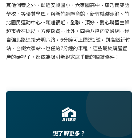
其他個案之外，鄰近安興國小、六家國高中、康乃爾雙語
學校…等優質學區，與新竹縣體育館、新竹縣游泳池、竹
北國民運動中心…距離很近，全聯、頂好、愛心聯盟生鮮
超市近在咫尺，方便採買…此外，四通八達的交通網…經
自強北路連接光明六路，6分鐘可上國道1號，到高鐵新竹
站、台鐵六家站…也僅約7分鐘的車程。這些屬於購屋置
產的硬裡子，都成為吸引新銳家庭爭購的關鍵條件！
想了解更多？