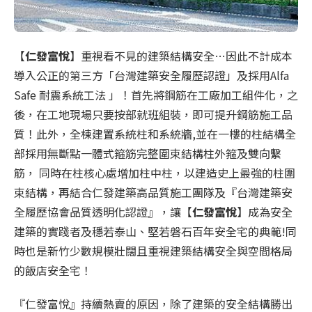
【
仁發富悅
】重視看不見的建築結構安全…因此不計成本
導入公正的第三方「台灣建築安全履歷認證」及採用Alfa
Safe 耐震系統工法 」！首先將鋼筋在工廠加工組件化，之
後，在工地現場只要按部就班組裝，即可提升鋼筋施工品
質！此外，全棟建置系統柱和系統牆,並在一樓的柱結構全
部採用無斷點一體式箍筋完整圍束結構柱外箍及雙向繫
筋， 同時在柱核心處增加柱中柱，以建造史上最強的柱圍
束結構，再結合仁發建築高品質施工團隊及『台灣建築安
全履歷協會品質透明化認證』，讓【
仁發富悅
】成為安全
建築的實踐者及穩若泰山、堅若磐石百年安全宅的典範!同
時也是新竹少數規模壯闊且重視建築結構安全與空間格局
的飯店安全宅！
『仁發富悅』持續熱賣的原因，除了建築的安全結構勝出