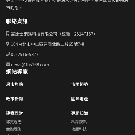
握第一手投資先機。我們提供深入的專題報導、影音節目及即時房
市動態。
聯絡資訊
富比士網路科技有限公司（統編：25147157）
104台北市中山區建國北路二段65號7樓
02-2516-5377
news@fbs168.com
網站導覽
房市焦點
市場趨勢
政策新聞
國際地產
建案理財
專題知識
都更危老
私房觀點
金融理財
地產科技