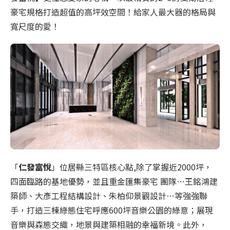
豪宅規格打造超值的高坪效空間！給家人最大器的格局與
寬尺度的愛！
「
仁發富悅
」位居縣三特區核心點,除了掌握近2000坪，
四面臨路的基地優勢，並且重金匯集豪宅 團隊…王銘鴻建
築師、大彥工程結構設計、朱柏仰景觀設計…等強強聯
手，打造三棟綠態住宅呼應600坪音樂公園的綠意；展現
音樂與森態交織，地景與建築相融的幸福新境。此外，