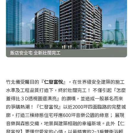
竹北備受矚目的『
仁發富悅
』，在世界級安全建築的施工
水準及工程品質打造下，終於壯闊完工！ 不僅引起『怎麼
蓋得比３D透視圖還漂亮』的讚嘆，並造成一股慕名而來
的爭購熱潮！『仁發富悅』以近2000坪四面臨路的完整城
廓，打造三棟綠態住宅呼應600坪音樂公園的綠意； 展現
音樂與森態交織，地景與建築相融的幸福新境。此外【仁
發富悅】更懂您愛家的心情，以最精實的2~3房雙衛浴輕