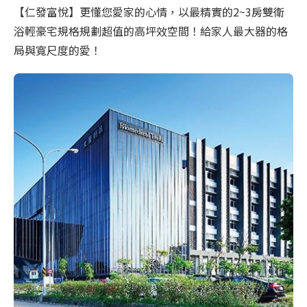
【仁發富悅】更懂您愛家的心情，以最精實的2~3房雙衛
浴輕豪宅規格規劃超值的高坪效空間！給家人最大器的格
局與寬尺度的愛！