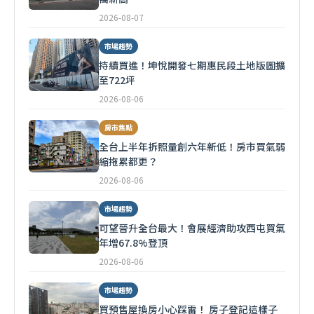
2026-08-07
市場趨勢
持續買進！坤悅開發七期惠民段土地版圖擴
至722坪
2026-08-06
房市焦點
全台上半年拆照量創六年新低！房市買氣弱
縮拖累都更？
2026-08-06
市場趨勢
可望晉升全台最大！會展經濟助攻西屯買氣
年增67.8%登頂
2026-08-06
市場趨勢
買預售屋換房小心踩雷！ 房子登記這樣子