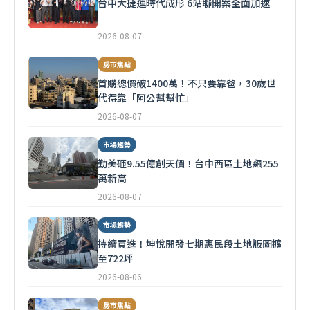
台中大捷運時代成形 6站聯開案全面加速
2026-08-07
房市焦點
首購總價破1400萬！不只要靠爸，30歲世
代得靠「阿公幫幫忙」
2026-08-07
市場趨勢
勤美砸9.55億創天價！台中西區土地飆255
萬新高
2026-08-07
市場趨勢
持續買進！坤悅開發七期惠民段土地版圖擴
至722坪
2026-08-06
房市焦點