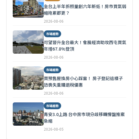
全台上半年拆照量創六年新低！房市買氣弱
縮拖累都更？
2026-08-06
市場趨勢
可望晉升全台最大！會展經濟助攻西屯買氣
年增67.8%登頂
2026-08-06
市場趨勢
買預售屋換房小心踩雷！ 房子登記這樣子
恐喪失重購退稅優惠
2026-08-06
市場趨勢
青安3.0上路 台中房市現分歧移轉撐盤推案
急縮
2026-08-05