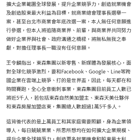
擴大企業範圍全球發展，提升企業競爭力，創造就業機會
及創造股東最大利益為目標，就商業總會理事長選舉一
案，甚至台北市商業會年底改選一案，本人無任何意願進
行參選，但本人將追隨商業界、前輩，與商業界共同努力
做好企業界與社會、政府溝通之橋樑，將無私無我之奉
獻，對擔任理事長一職沒有任何意願。
王令麟指出，東森集團以新零售、新媒體為發展核心，面
對全球化競爭激烈，要和Facebook、Google、Line等跨
國企業在雲端上競爭、打的是世界盃，因此，每天都在和
時間賽跑，全心全意衝刺事業，東森集團目前員工人數已
將近5千人，若包括東森自然美加盟主、東森天美仕夥伴
和東森房屋加盟店東，集團總人數超過1萬5千多人。
這背後代表的是上萬員工和其家庭需要照顧，身為企業領
導人，每日兢兢業業、所思所想均在如何擴大企業規模、
提升企業全球競爭力，創造更多就業機會和股東最大利