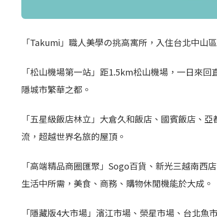
「Takumi」職人美學の挑高寓所，入住台北中
「松山機場第一站」距1.5km松山機場，一日來
隱城市繁華之都。
「五星級飯店林立」大倉久和飯店、國賓飯店、亞
流，超越世界名旅的屋頂。
「高端精品商圈匯聚」Sogo百貨、新光三越南西
生活中所需，美食、商務、購物休閒機能於大成。
「隱藏版4大市場」濱江市場、榮星市場、台北魚