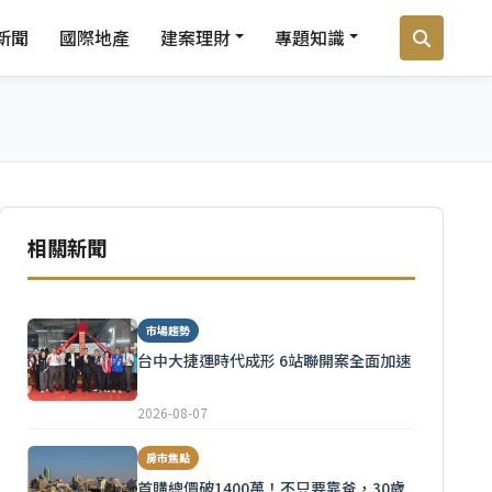
新聞
國際地產
建案理財
專題知識
相關新聞
市場趨勢
台中大捷運時代成形 6站聯開案全面加速
2026-08-07
房市焦點
首購總價破1400萬！不只要靠爸，30歲