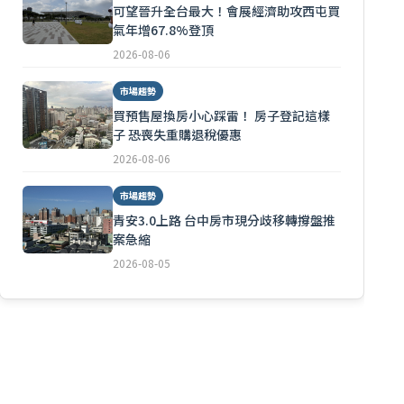
可望晉升全台最大！會展經濟助攻西屯買
氣年增67.8%登頂
2026-08-06
市場趨勢
買預售屋換房小心踩雷！ 房子登記這樣
子 恐喪失重購退稅優惠
2026-08-06
市場趨勢
青安3.0上路 台中房市現分歧移轉撐盤推
案急縮
2026-08-05