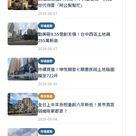
世代得靠「阿公幫幫忙」
2026-08-07
市場趨勢
勤美砸9.55億創天價！台中西區土地飆
255萬新高
2026-08-07
市場趨勢
持續買進！坤悅開發七期惠民段土地版圖
擴至722坪
2026-08-06
房市焦點
全台上半年拆照量創六年新低！房市買氣
弱縮拖累都更？
2026-08-06
市場趨勢