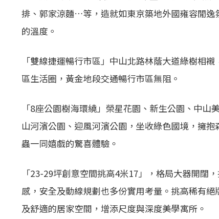
排、郭家涼麵…等，造就如東京築地外國雍容閒逸
的溫度。
「雙線捷運暢行市區」中山北路林蔭大道綠樹相襯
區生活圈，黃金地段交通暢行市區無阻。
「8座公園樹海環繞」榮星花園、新生公園、中山
山河濱公園、迎風河濱公園，坐收綠色國境，擁抱
蟲一同嬉戲的驚喜體驗。
「23-29坪創意空間挑高4米17」，格局大器開
感，安全及動線規劃也多份實用考量。挑高稀有絕
及舒適的居家空間，增添尺度與深度美學寓所。