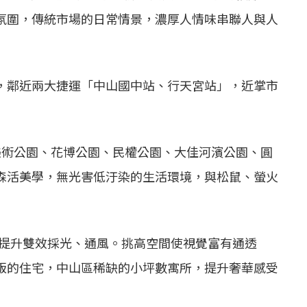
氛圍，傳統市場的日常情景，濃厚人情味串聯人與人
，鄰近兩大捷運「中山國中站、行天宮站」，近掌市
美術公園、花博公園、民權公園、大佳河濱公園、圓
森活美學，無光害低汙染的生活環境，與松鼠、螢火
闊，提升雙效採光、通風。挑高空間使視覺富有通透
版的住宅，中山區稀缺的小坪數寓所，提升奢華感受