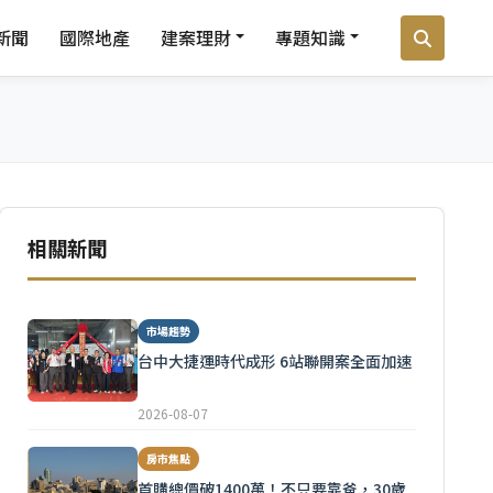
新聞
國際地產
建案理財
專題知識
相關新聞
市場趨勢
台中大捷運時代成形 6站聯開案全面加速
2026-08-07
房市焦點
首購總價破1400萬！不只要靠爸，30歲