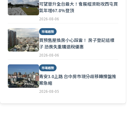
可望晉升全台最大！會展經濟助攻西屯買
氣年增67.8%登頂
2026-08-06
市場趨勢
買預售屋換房小心踩雷！ 房子登記這樣
子 恐喪失重購退稅優惠
2026-08-06
市場趨勢
青安3.0上路 台中房市現分歧移轉撐盤推
案急縮
2026-08-05