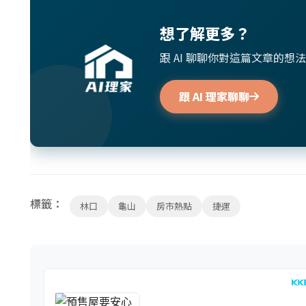
想了解更多？
跟 AI 聊聊你對這篇文章的
跟 AI 理家聊聊
標籤：
林口
龜山
房市熱點
捷運