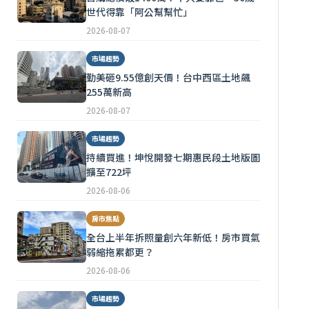
世代得靠「阿公幫幫忙」
2026-08-07
市場趨勢
勤美砸9.55億創天價！台中西區土地飆
255萬新高
2026-08-07
市場趨勢
持續買進！坤悅開發七期惠民段土地版圖
擴至722坪
2026-08-06
房市焦點
全台上半年拆照量創六年新低！房市買氣
弱縮拖累都更？
2026-08-06
市場趨勢