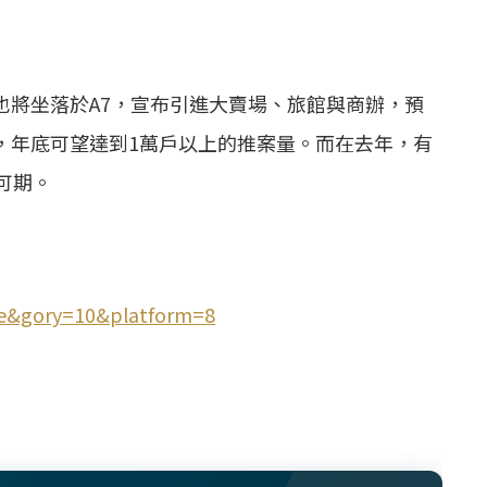
也將坐落於A7，宣布引進大賣場、旅館與商辦，預
，年底可望達到1萬戶以上的
推案
量。而在去年，有
可期。
ase&gory=10&platform=8