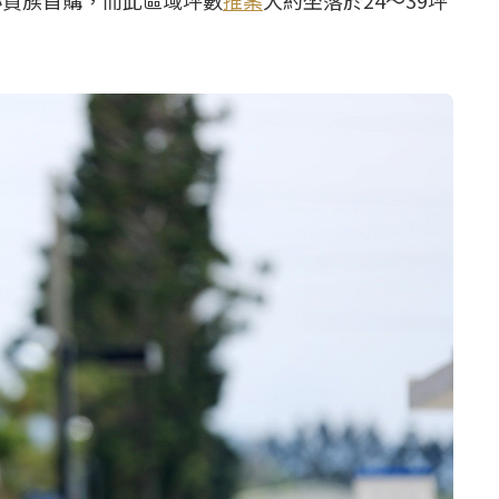
小資族首購，而此區域坪數
推案
大約坐落於24～39坪