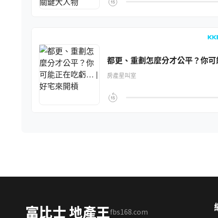
富比士 地產王
fbs168.com