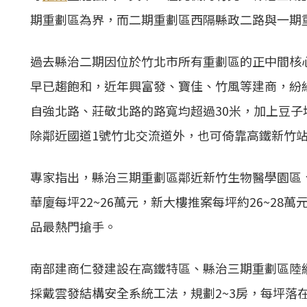
期重劃區為界，而二期重劃區西隔縣政二路與一期
過去縣治二期因位於竹北市所有重劃區的正中間核
早已趨飽和，近年興富發、寶佳、竹風等建商，紛
自強北路、莊敬北路的路寬均超過30米，加上豆
除鄰近國道1號竹北交流道外，也可倚靠高鐵新竹
專家指出，縣治三期重劃區鄰近新竹生物醫學園區
華廈每坪22~26萬元，新大樓
推案
每坪約26~28
品最熱門搶手。
南部建商仁發建設在高鐵特區、縣治三期重劃區陸
採戴雲發結構安全系統工法，規劃2~3房，每坪落在25