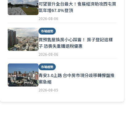
可望晉升全台最大！會展經濟助攻西屯買
氣年增67.8%登頂
2026-08-06
市場趨勢
買預售屋換房小心踩雷！ 房子登記這樣
子 恐喪失重購退稅優惠
2026-08-06
市場趨勢
青安3.0上路 台中房市現分歧移轉撐盤推
案急縮
2026-08-05