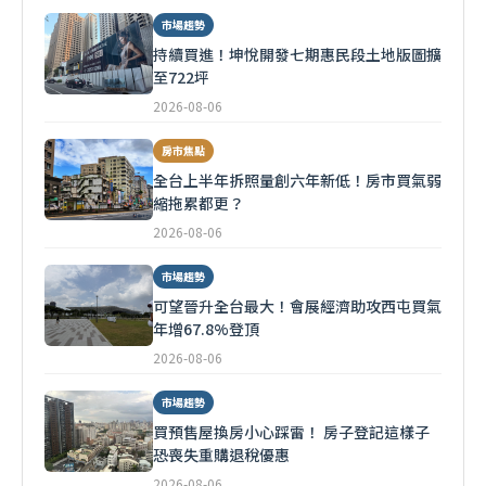
市場趨勢
持續買進！坤悅開發七期惠民段土地版圖擴
至722坪
2026-08-06
房市焦點
全台上半年拆照量創六年新低！房市買氣弱
縮拖累都更？
2026-08-06
市場趨勢
可望晉升全台最大！會展經濟助攻西屯買氣
年增67.8%登頂
2026-08-06
市場趨勢
買預售屋換房小心踩雷！ 房子登記這樣子
恐喪失重購退稅優惠
2026-08-06