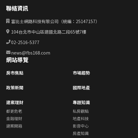
聯絡資訊
富比士網路科技有限公司（統編：25147157）
104台北市中山區建國北路二段65號7樓
02-2516-5377
news@fbs168.com
網站導覽
房市焦點
市場趨勢
政策新聞
國際地產
建案理財
專題知識
都更危老
私房觀點
金融理財
地產科技
建案開箱
影音中心
房產知識