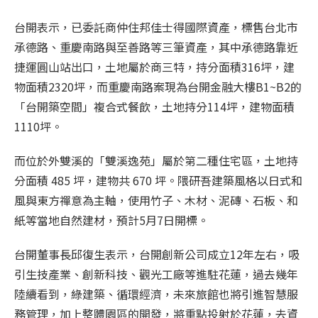
台開表示，已委託商仲住邦佳士得國際資產，標售台北市
承德路、重慶南路與至善路等三筆資產，其中承德路靠近
捷運圓山站出口，土地屬於商三特，持分面積316坪，建
物面積2320坪，而重慶南路案現為台開金融大樓B1~B2的
「台開築空間」複合式餐飲，土地持分114坪，建物面積
1110坪。
而位於外雙溪的「雙溪逸苑」屬於第二種住宅區，土地持
分面積 485 坪，建物共 670 坪。隈研吾建築風格以日式和
風與東方禪意為主軸，使用竹子、木材、泥磚、石板、和
紙等當地自然建材，預計5月7日開標。
台開董事長邱復生表示，台開創新公司成立12年左右，吸
引生技產業、創新科技、觀光工廠等進駐花蓮，過去幾年
陸續看到，綠建築、循環經濟，未來旅館也將引進智慧服
務管理，加上整體園區的開發，將重點投射於花蓮，去資