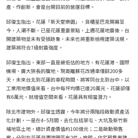
產、作創新，會是台開目前的營運目標。
邱復生指出，花蓮「新天堂樂園」、貨櫃星巴克開幕至
今，人潮不斷，已是花蓮重要景點，上週花蓮地震後，台
開建築物並未有受損跡象，未來也將重新檢視建築法規，
建築將符合7級耐震強度。
邱復生指出，東部一直是被低估的地方，有花蓮港、國際
機場、廣大狹長的腹地，現距離蘇花改通車僅餘200多
天，未來台北到花蓮的車程時間、將等同台北到台中，以
工業用地價值來看，台中每坪均價已達20萬元、花蓮卻僅
有6萬元，就增值空間來看，花蓮具有相當潛力。
除北市建物外，邱復生透露，今年將分兩階段啟動資產活
化計劃，一是在4~5月間，去化包括草屯、大坑及新竹新
埔地區土地，總計資產價值約100億元；二是啟動預售
案，分別在花蓮洄瀾灣園區有2件，旅館、住宅預售案建