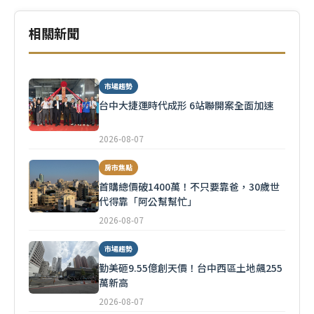
相關新聞
市場趨勢
台中大捷運時代成形 6站聯開案全面加速
2026-08-07
房市焦點
首購總價破1400萬！不只要靠爸，30歲世
代得靠「阿公幫幫忙」
2026-08-07
市場趨勢
勤美砸9.55億創天價！台中西區土地飆255
萬新高
2026-08-07