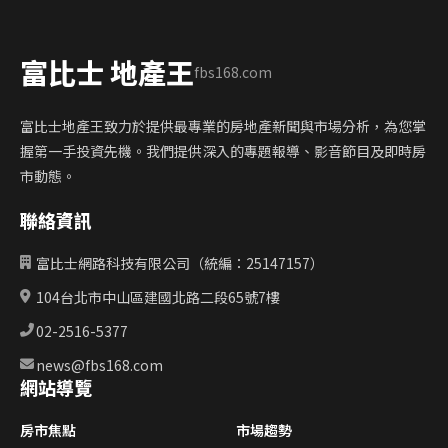
富比士 地產王
fbs168.com
富比士地產王致力於提供最專業的房地產新聞與市場分析，為您掌
握第一手投資先機。我們提供深入的專題報導、影音節目及即時房
市動態。
聯絡資訊
富比士網路科技有限公司（統編：25147157）
104台北市中山區建國北路二段65號7樓
02-2516-5377
news@fbs168.com
網站導覽
房市焦點
市場趨勢