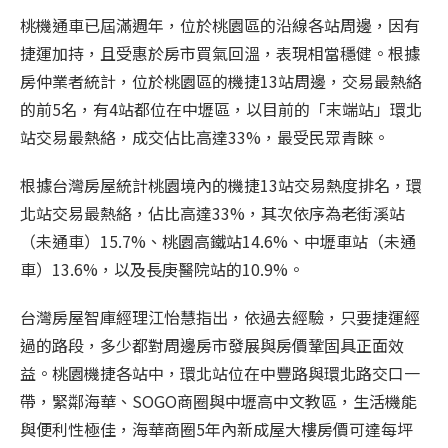
桃機通車已屆滿週年，位於桃園區的沿線各站周邊，因有
捷運加持，且受惠於房市買氣回溫，表現相當穩健。根據
房仲業者統計，位於桃園區的機捷13站周邊，交易最熱絡
的前5名，有4站都位在中壢區，以目前的「末端站」環北
站交易最熱絡，成交佔比高達33%，最受民眾青睞。
根據台灣房屋統計桃園境內的機捷13站交易熱度排名，環
北站交易最熱絡，佔比高達33%，其次依序為老街溪站
（未通車）15.7%、桃園高鐵站14.6%、中壢車站（未通
車）13.6%，以及長庚醫院站的10.9%。
台灣房屋智庫經理江怡慧指出，依過去經驗，只要捷運經
過的路段，多少都對周邊房市發展與房價鞏固具正面效
益。桃園機捷各站中，環北站位在中豐路與環北路交口一
帶，緊鄰海華、SOGO商圈與中壢高中文教區，生活機能
與便利性極佳，海華商圈5年內新成屋大樓房價可達每坪