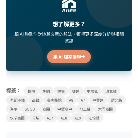
想了解更多？
跟 AI 聊聊你對這篇文章的想法，獲得更多深度分析與相關
資訊
跟 AI 理家聊聊
標籤：
桃機
桃園
機場
捷運
中壢區
環北站
老街溪站
高鐵
長庚醫院
A8
A7
中豐路
環北路
海華
SOGO
商圈
中壢高中
地上權
大同商圈
水岸商圈
青埔
A17
A18
A19
江怡慧