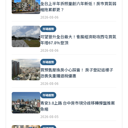
全台上半年拆照量創六年新低！房市買氣弱
縮拖累都更？
2026-08-06
市場趨勢
可望晉升全台最大！會展經濟助攻西屯買氣
年增67.8%登頂
2026-08-06
市場趨勢
買預售屋換房小心踩雷！ 房子登記這樣子
恐喪失重購退稅優惠
2026-08-06
市場趨勢
青安3.0上路 台中房市現分歧移轉撐盤推案
急縮
2026-08-05