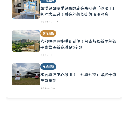
市場趨勢
鎮漢建設攜手建築師施進宗打造「谷根千」
純粹大三房！引進外牆乾掛與頂規隔音
2026-08-05
房市焦點
六都捷運最後拼圖到位！台南藍線新里程碑
平實營區新案穩站6字頭
2026-08-05
市場趨勢
水湳轉運中心啟用！「七轉七接」串起千億
投資量能
2026-08-05