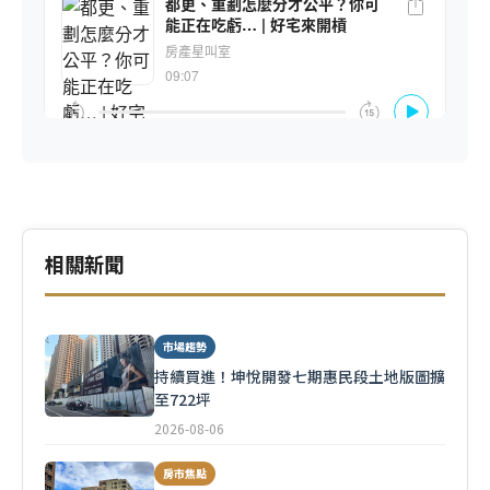
相關新聞
市場趨勢
持續買進！坤悅開發七期惠民段土地版圖擴
至722坪
2026-08-06
房市焦點