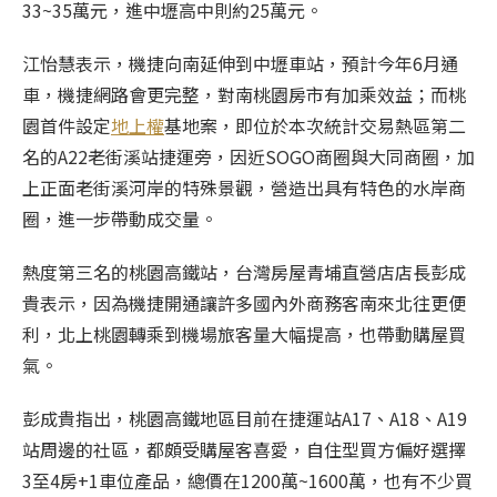
33~35萬元，進中壢高中則約25萬元。
江怡慧表示，機捷向南延伸到中壢車站，預計今年6月通
車，機捷網路會更完整，對南桃園房市有加乘效益；而桃
園首件設定
地上權
基地案，即位於本次統計交易熱區第二
名的A22老街溪站捷運旁，因近SOGO商圈與大同商圈，加
上正面老街溪河岸的特殊景觀，營造出具有特色的水岸商
圈，進一步帶動成交量。
熱度第三名的桃園高鐵站，台灣房屋青埔直營店店長彭成
貴表示，因為機捷開通讓許多國內外商務客南來北往更便
利，北上桃園轉乘到機場旅客量大幅提高，也帶動購屋買
氣。
彭成貴指出，桃園高鐵地區目前在捷運站A17、A18、A19
站周邊的社區，都頗受購屋客喜愛，自住型買方偏好選擇
3至4房+1車位產品，總價在1200萬~1600萬，也有不少買