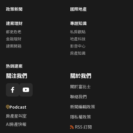
政策新聞
國際地產
建案理財
專題知識
都更危老
私房觀點
金融理財
地產科技
建案開箱
影音中心
房產知識
熱銷建案
關注我們
關於我們
關於富比士
聯絡我們
新聞編輯政策
Podcast
房產星叫室
隱私權政策
AI房產快報
RSS 訂閱