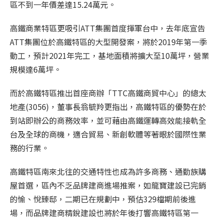
區不到一年價差達15.24萬元。
高鐵商業特區更吸引ATT集團首度揮軍台中，去年底宣告
ATT集團位於高鐵特區的大型開發案，將於2019年第一季
動工，預計2021年完工，基地面積將擴大至10萬坪，營業
規模達6萬坪。
而於高鐵特區推出首座商辦「TTC高鐵商貿中心」的總太
地產(3056)，董事長翁毓羚更指出，高鐵特區的優勢在於
到站即辦公的商務效率，並可藉由高鐵運轉高效能接軌全
台及全球的商機，適合貿易、新創軟體等著眼於國際性業
務的行業。
高鐵特區南來北往的交通特性也成為許多商務、通勤族購
屋首選，區內不乏品牌建商進場
推案
，如龍寶建設已完銷
的愉、悅臻邸，二期已在規劃中，預估329檔期前後進
場，而品牌建商精銳建設也將於年後打響高鐵特區第一