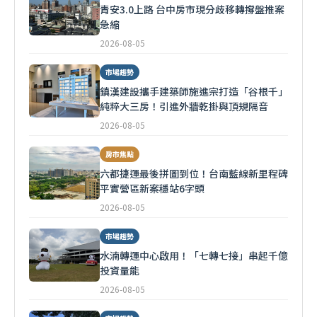
青安3.0上路 台中房市現分歧移轉撐盤推案
急縮
2026-08-05
市場趨勢
鎮漢建設攜手建築師施進宗打造「谷根千」
純粹大三房！引進外牆乾掛與頂規隔音
2026-08-05
房市焦點
六都捷運最後拼圖到位！台南藍線新里程碑
平實營區新案穩站6字頭
2026-08-05
市場趨勢
水湳轉運中心啟用！「七轉七接」串起千億
投資量能
2026-08-05