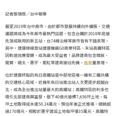
記者張瑞傑／台中報導
展望2019年台中房市，由於都市發展持續向外擴張，交通
議題將成為今年房市最熱門話題，包含台鐵於2018年底搶
先落成啟用的新五站，台74線沿線等房市皆有不錯表現，
其中，捷運綠線首站捷運機廠G0商業特區、末站高鐵特區
因軌道效應發酵，成為最大受益者！品牌建商包含精銳、
龍寶、總太、惠宇、鉅虹等建商搶佔先機，
推案
量激增。
位於捷運終點的烏日高鐵站是中部地區唯一擁有三鐵共構
的交通核心區域，近幾年烏日站進出站人次更逐步超越台
北，成為全台進出站量最大的高鐵站；高鐵特區的利多也
吸引北部建商興富發，砸下40億元搶標7,656坪土地，每
坪土地取得成本達50.24萬元，預估年後正式進場，總銷超
過170億元，相較於惠宇建設土地每坪僅35萬元，高鐵特