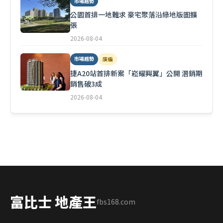
市場趨勢
公園首排一地難求 豪宅聚落沿綠地版圖擴
張
2026-08-04
市場趨勢
廣編
捷A20站首排新案「崧耀興翼」公開 潛銷期
銷售破3成
2026-08-04
富比士 地產王
fbs168.com