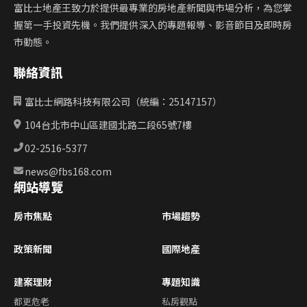
富比士地產王致力於提供最專業的房地產新聞與市場分析，為您掌
握第一手投資先機。我們提供深入的專題報導、影音節目及即時房
市動態。
聯絡資訊
富比士網路科技有限公司（統編：25147157）
104台北市中山區建國北路二段65號7樓
02-2516-5377
news@fbs168.com
網站導覽
房市焦點
市場趨勢
政策新聞
國際地產
建案理財
專題知識
都更危老
私房觀點