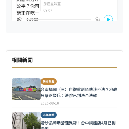
相關新聞
房市焦點
台南福國（三）自辦重劃區傳涉不法？地政
局嚴正駁斥：法院已判決合法確
2026-08-10
市場趨勢
婚紗品牌爆營運異常！台中旗艦店4月已悄
搬離