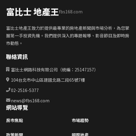
富比士 地產王
fbs168.com
富比士地產王致力於提供最專業的房地產新聞與市場分析，為您掌
握第一手投資先機。我們提供深入的專題報導、影音節目及即時房
市動態。
聯絡資訊
富比士網路科技有限公司（統編：25147157）
104台北市中山區建國北路二段65號7樓
02-2516-5377
news@fbs168.com
網站導覽
房市焦點
市場趨勢
政策新聞
國際地產