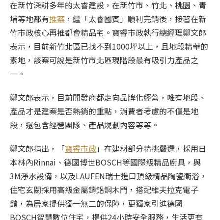
在新竹深耕多年的太睿建設，在新竹市、竹北、桃園、青
埔等地都有
推案
，繼「太睿國賓」順利完銷後，接著在新
竹市政核心再推都會精品宅。寶睿市政執行總經理鄭文郎
表示，目前新竹北區已找不到1000坪以上，且地段精華的
素地，該案可說是新竹市北區現階段最有吸引力產品之
一。
鄭文郎表示，目前開發商都走向品牌化經營，唯有地段、
產品才是建案是否熱銷的重點，消費者考慮的不僅是地
段，還包含經營團隊、產品規劃內容等等。
鄭文郎指出，「
寶睿市政
」在建材部分精挑嚴選，採用日
本林內Rinnai、德國博世BOSCH等國際級精品廚具，與
3M淨水設備，以及LAUFEN瑞士進口頂級精品陶瓷衛浴，
住宅玄關採用高級金屬鑄鋁鋼木門，搭配維夫拉克電子
鎖，為居家提供獨一無二的保障，更獨家引進德國
BOSCH智慧數位住宅，提供24小時安全服務，生活更有