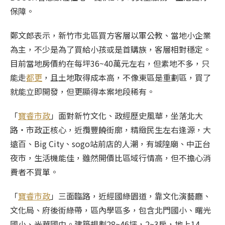
保障。
鄭文郎表示，新竹市北區買方客層以軍公教、當地小企業
為主，不少是為了買給小孩或是首購族，客層相對穩定。
目前當地房價約在每坪36~40萬元左右，但素地不多，只
能走
都更
，且土地取得成本高，不像東區是重劃區，買了
就能立即開發，但更顯得本案地段稀有。
「
寶睿市政
」面對新竹文化、政經歷史風華，坐落北大
路‧市政正核心，近攬豐饒街廓，精緻民生左右逢源，大
遠百、Big City、sogo站前店的人潮，有城隍廟、中正台
夜市，生活機能佳，雖然開價比區域行情高，但不擔心消
費者不買單。
「
寶睿市政
」三面臨路，近經國綠園道，靠文化演藝廳、
文化局、府後街綠帶，區內學區多，包含北門國小、曙光
國小、光華國中。建築規劃28~46坪，2~3房，地上14