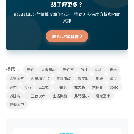
想了解更多？
跟 AI 聊聊你對這篇文章的想法，獲得更多深度分析與相關
資訊
跟 AI 理家聊聊
標籤：
新竹
太睿建設
新竹市
竹北
桃園
青埔
太睿國賓
都會精品宅
寶睿市政
鄭文郎
地段
產品
建案
買方
軍公教
小企業
北大路
大遠百
sogo
城隍廟
中正台夜市
生活機能
北門國小
曙光國小
光華國中