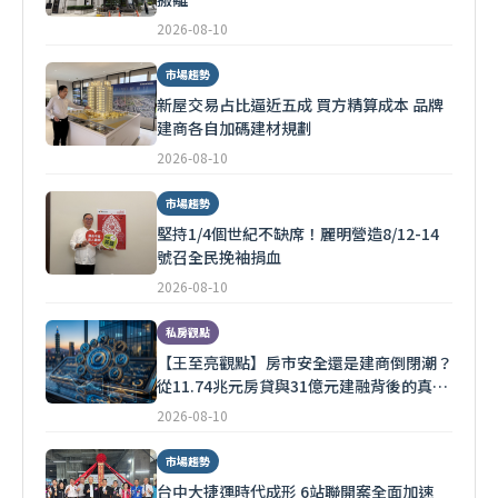
2026-08-10
市場趨勢
新屋交易占比逼近五成 買方精算成本 品牌
建商各自加碼建材規劃
2026-08-10
市場趨勢
堅持1/4個世紀不缺席！麗明營造8/12-14
號召全民挽袖捐血
2026-08-10
私房觀點
【王至亮觀點】房市安全還是建商倒閉潮？
從11.74兆元房貸與31億元建融背後的真實
風險
2026-08-10
市場趨勢
台中大捷運時代成形 6站聯開案全面加速