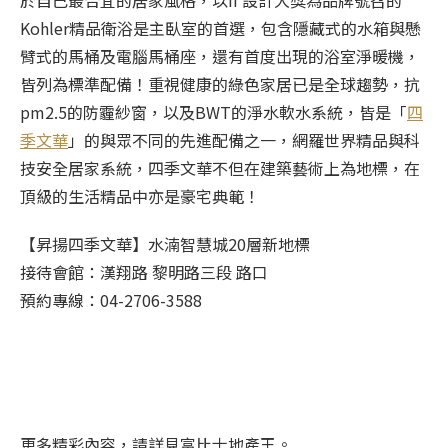
於自己最合宜的居家風格，以if 設計大獎為品牌號召的
Kohler精品衛浴是主臥室的首選，包含隱藏式的水箱與懸
臂式的馬桶及電腦馬桶座，還有首度出現的浴室淨暖機，
皆列為標準配備！重視健康的綠色家居已是全球趨勢，抗
pm2.5的防霾紗窗，以及BWT的淨水軟水系統，皆是「
四
季文華
」的與眾不同的先進配備之一，網羅世界精品與科
技安全居家系統，四季文華不但在建築藝術上為地標，在
頂級的生活精品中亦是豪宅典範！
【昇揚四季文華】水湳智慧城20層新地標
接待會館：漢翔路 黎明路三段 路口
預約專線：04-2706-3588
更多精彩內容，請詳見富比士地產王。