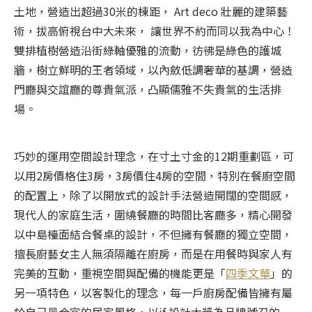
土地，營造出超過30米的棟距， Art deco 壯麗的建築藝
術，拔高俯視台中大未來， 讓世界不約而同以我為中心！
雙排植樹營造沿街綠軸優雅的流動，彷彿是綠色的護城
牆，樹立鮮明的王者領域，以內斂低調奢華的基調，營造
門廳與交誼廳的尊貴氣派，凸顯儒雅不失貴氣的生活排
場。
巧妙的運用空間設計理念，在寸土寸金的12期重劃區，可
以用2房價格住3房，3房價住4房的空間，特別在餐廚空間
的配置上，除了以開放式的設計手法營造開闊的空間感，
現代人的家庭生活，圍繞餐廳的時間比客廳多，精心開發
以中島檯面結合餐桌的設計，不但擁有餐廳的獨立空間，
擅長廚藝女主人無須隔離在廚房，而是在用餐時與家人有
完美的互動，重視空間與配備的機能更是「
四季文華
」的
另一項特色，以客製化的理念，每一戶廚房配備皆擁有屬