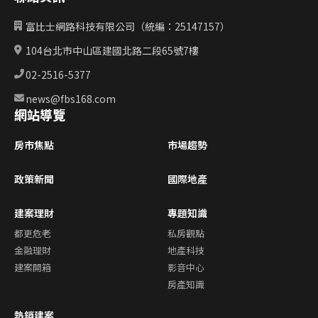
富比士網路科技有限公司（統編：25147157）
104台北市中山區建國北路二段65號7樓
02-2516-5377
news@fbs168.com
網站導覽
房市焦點
市場趨勢
政策新聞
國際地產
建案理財
專題知識
都更危老
私房觀點
金融理財
地產科技
建案開箱
影音中心
房產知識
熱銷建案