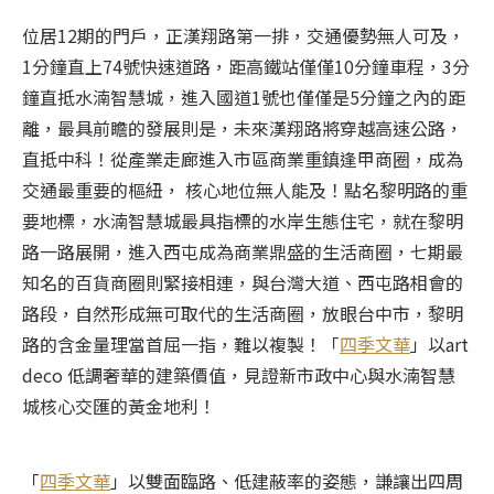
位居12期的門戶，正漢翔路第一排，交通優勢無人可及，
1分鐘直上74號快速道路，距高鐵站僅僅10分鐘車程，3分
鐘直抵水湳智慧城，進入國道1號也僅僅是5分鐘之內的距
離，最具前瞻的發展則是，未來漢翔路將穿越高速公路，
直抵中科！從產業走廊進入市區商業重鎮逢甲商圈，成為
交通最重要的樞紐， 核心地位無人能及！點名黎明路的重
要地標，水湳智慧城最具指標的水岸生態住宅，就在黎明
路一路展開，進入西屯成為商業鼎盛的生活商圈，七期最
知名的百貨商圈則緊接相連，與台灣大道、西屯路相會的
路段，自然形成無可取代的生活商圈，放眼台中市，黎明
路的含金量理當首屈一指，難以複製！「
四季文華
」以art
deco 低調奢華的建築價值，見證新市政中心與水湳智慧
城核心交匯的黃金地利！
「
四季文華
」以雙面臨路、低建蔽率的姿態，謙讓出四周