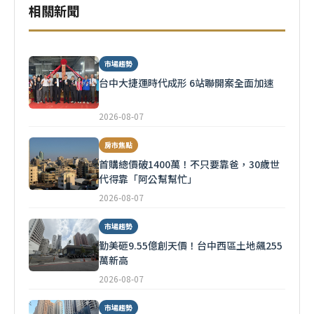
相關新聞
市場趨勢
台中大捷運時代成形 6站聯開案全面加速
2026-08-07
房市焦點
首購總價破1400萬！不只要靠爸，30歲世
代得靠「阿公幫幫忙」
2026-08-07
市場趨勢
勤美砸9.55億創天價！台中西區土地飆255
萬新高
2026-08-07
市場趨勢