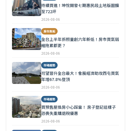
持續買進！坤悅開發七期惠民段土地版圖擴
至722坪
2026-08-06
房市焦點
全台上半年拆照量創六年新低！房市買氣弱
縮拖累都更？
2026-08-06
市場趨勢
可望晉升全台最大！會展經濟助攻西屯買氣
年增67.8%登頂
2026-08-06
市場趨勢
買預售屋換房小心踩雷！ 房子登記這樣子
恐喪失重購退稅優惠
2026-08-06