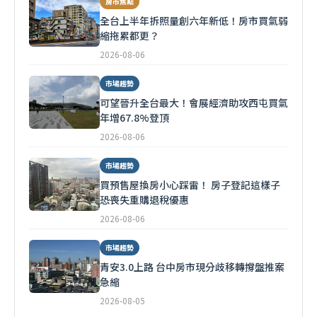
房市焦點
全台上半年拆照量創六年新低！房市買氣弱
縮拖累都更？
2026-08-06
市場趨勢
可望晉升全台最大！會展經濟助攻西屯買氣
年增67.8%登頂
2026-08-06
市場趨勢
買預售屋換房小心踩雷！ 房子登記這樣子
恐喪失重購退稅優惠
2026-08-06
市場趨勢
青安3.0上路 台中房市現分歧移轉撐盤推案
急縮
2026-08-05