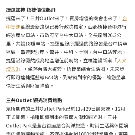
捷運加持 梧棲價值起飛
捷運來了！三井Outlet來了！買房增值的機會也來了！
台
中捷運
藍線最新路線已獲行政院核定，西起梧棲台中港行
經沙鹿火車站、市政府至台中大車站，全長達到26.2公
里，共設18處車站。捷運藍線所經過的路線皆是台中精華
區域，串連起沙鹿、龍井、中科、七期、台中車站等地，
捷運沿線儼然成為地產增值前哨站，立桓建設新案「
人文
澄舍3
」，坐落台灣大道旁，梧棲童綜合生活圈，未來步
行即可達捷運藍線BA3站，到站就到家的優勢，讓您坐享
快捷生活與財富增值。
三井Outlet 觀光消費焦點
眾所期待的三井Outlet Park已於11月29日試營運，12月
正式開幕，搶賺即將到來的春節人潮和觀光財，三井
Outlet Park是全台首座結合海洋旅遊、時尚生活與休閒娛
樂的海港購物設施，不僅提供超過1000個就業機會，更帶