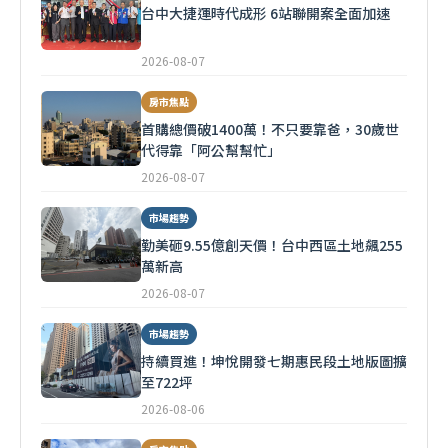
台中大捷運時代成形 6站聯開案全面加速
2026-08-07
房市焦點
首購總價破1400萬！不只要靠爸，30歲世
代得靠「阿公幫幫忙」
2026-08-07
市場趨勢
勤美砸9.55億創天價！台中西區土地飆255
萬新高
2026-08-07
市場趨勢
持續買進！坤悅開發七期惠民段土地版圖擴
至722坪
2026-08-06