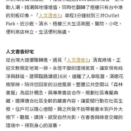
動人潮、錢潮與地僅增值，同時也翻轉了梧棲只有台中港
的刻板印象。「
人文澄舍3
」車程3分鐘就到三井Outlet
Park，近沙鹿、清水、梧棲三大生活商圈，醫院、小吃、
便利商店林立，生活便利無虞。
人文書香好宅
從台灣大道優雅轉進，遇見「
人文澄舍3
」清寬綠境，正
迎文教預定地第一排，永恆不變的環境氣質，讓家保有純
淨與靜謐，建築臨路謙退16米，遠離了人車喧囂，滿眼花
樹草綠，陪伴您回家的沿途風景。整體公共空間以「森林
書屋」為設計概念，與專業書店合作，規劃社區專屬典
藏，選擇適合社區全齡的藏書內容，讓愛閱行動在社區生
根。住戶可以隨心借閱，興之所致不妨帶著書本到戶外大
樹下，聽風、讀詩、感受自然光影，在書香與綠意交織的
環境中，得到身心的滋養。