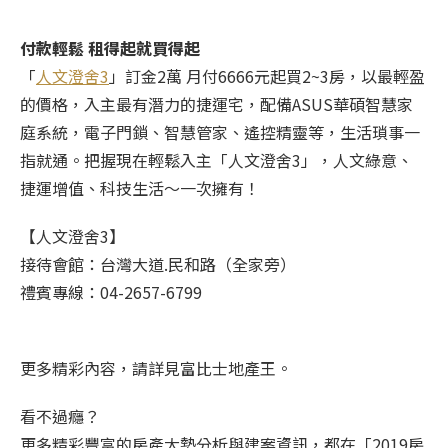
付款輕鬆 租得起就買得起
「
人文澄舍3
」訂金2萬 月付6666元起買2~3房，以最輕盈
的價格，入主最有潛力的捷運宅，配備ASUS華碩智慧家
庭系統，電子門鎖、智慧管家、遙控精靈等，生活瑣事一
指就通。把握現在輕鬆入主「人文澄舍3」，人文綠意、
捷運增值、科技生活～一次擁有！
【人文澄舍3】
接待會館：台灣大道.民和路（全家旁）
禮賓專線：04-2657-6799
更多精彩內容，請詳見富比士地產王。
看不過癮？
更多精彩豐富的房產大勢分析與建案資訊，都在「2019房