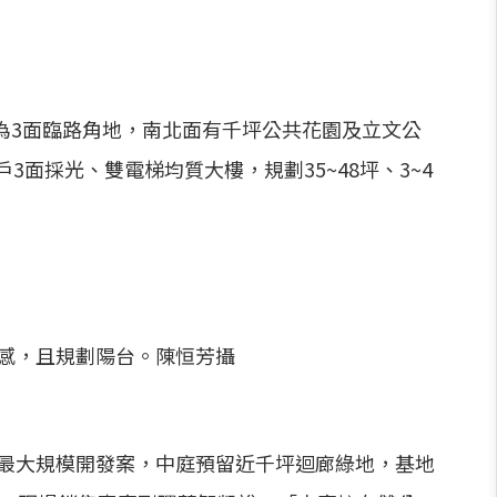
為3面臨路角地，南北面有千坪公共花園及立文公
3面採光、雙電梯均質大樓，規劃35~48坪、3~4
闊感，且規劃陽台。陳恒芳攝
地最大規模開發案，中庭預留近千坪迴廊綠地，基地