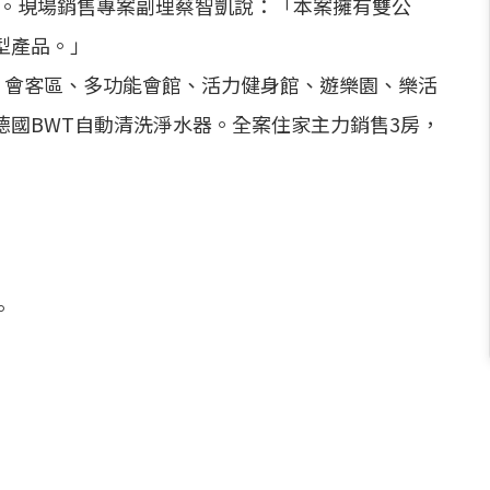
點。現場銷售專案副理蔡智凱說：「本案擁有雙公
型產品。」
、會客區、多功能會館、活力健身館、遊樂園、樂活
國BWT自動清洗淨水器。全案住家主力銷售3房，
。