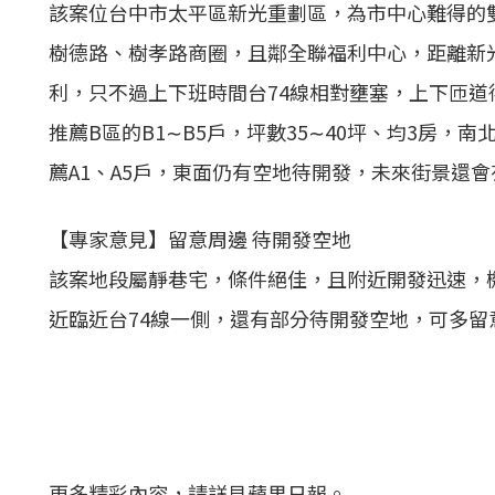
該案位台中市太平區新光重劃區，為市中心難得的
樹德路、樹孝路商圈，且鄰全聯福利中心，距離新
利，只不過上下班時間台74線相對壅塞，上下匝道
推薦B區的B1∼B5戶，坪數35∼40坪、均3房，
薦A1、A5戶，東面仍有空地待開發，未來街景還
【專家意見】留意周邊 待開發空地
該案地段屬靜巷宅，條件絕佳，且附近開發迅速，
近臨近台74線一側，還有部分待開發空地，可多留
更多精彩內容，請詳見蘋果日報。