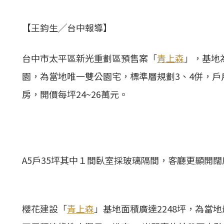
【王鈞生╱台中報導】
台中市太平區新光重劃區預售案「
青上森
」，基地
園，為當地唯一雙公園宅，標準層規劃3、4併，戶戶
房，開價每坪24~26萬元。
A5戶35坪其中１間臥室採玻璃隔間，客廳更顯開
櫻花建設「
青上森
」基地面積廣達2248坪，為當