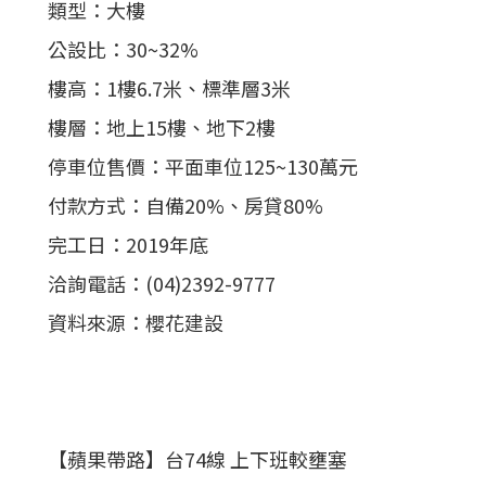
類型：大樓
公設比：30~32%
樓高：1樓6.7米、標準層3米
樓層：地上15樓、地下2樓
停車位售價：平面車位125~130萬元
付款方式：自備20%、房貸80%
完工日：2019年底
洽詢電話：(04)2392-9777
資料來源：櫻花建設
【蘋果帶路】台74線 上下班較壅塞