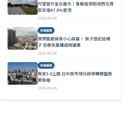
可望晉升全台最大！會展經濟助攻西屯買
氣年增67.8%登頂
2026-08-06
市場趨勢
買預售屋換房小心踩雷！ 房子登記這樣
子 恐喪失重購退稅優惠
2026-08-06
市場趨勢
青安3.0上路 台中房市現分歧移轉撐盤推
案急縮
2026-08-05