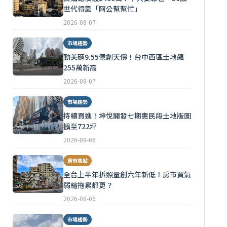
世代得靠「阿公幫幫忙」
2026-08-07
市場趨勢
勤美砸9.55億創天價！台中西區土地飆
255萬新高
2026-08-07
市場趨勢
持續買進！坤悅開發七期惠民段土地版圖
擴至722坪
2026-08-06
房市焦點
全台上半年拆照量創六年新低！房市買氣
弱縮拖累都更？
2026-08-06
市場趨勢