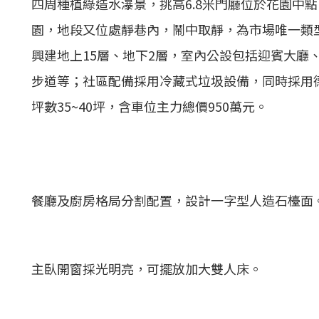
四周種植綠造水瀑景，挑高6.8米門廳位於花園中
園，地段又位處靜巷內，鬧中取靜，為市場唯一類
興建地上15層、地下2層，室內公設包括迎賓大廳
步道等；社區配備採用冷藏式垃圾設備，同時採用德
坪數35~40坪，含車位主力總價950萬元。
餐廳及廚房格局分割配置，設計一字型人造石檯面
主臥開窗採光明亮，可擺放加大雙人床。