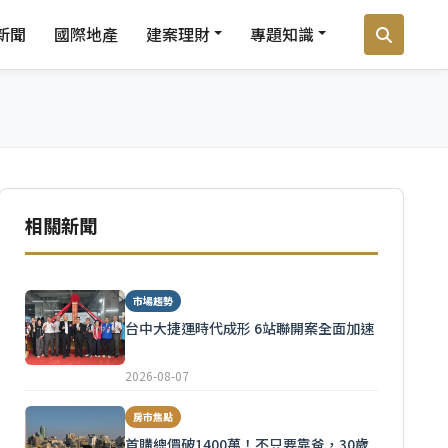
新聞
國際地產
建案理財
專題知識
相關新聞
市場趨勢
台中大捷運時代成形 6站聯開案全面加速
2026-08-07
房市焦點
首購總價破1400萬！不只要靠爸，30歲