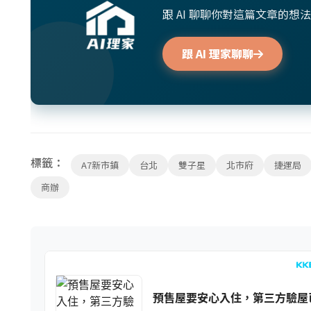
跟 AI 聊聊你對這篇文章的
跟 AI 理家聊聊
標籤：
A7新市鎮
台北
雙子星
北市府
捷運局
商辦