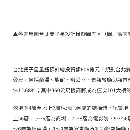
▲藍天集團台北雙子星設計模擬圖五。（圖／藍天
台北雙子星量體預計總投資額606億元，規劃台北雙子
公尺，包括商場、旅館、辦公室、景觀餐廳與觀景台。其
佔12.68%；其中360公尺樓高將成為僅次101大
依地下4層至地上2層現況已建成的結構體，配置地
上56層，1～6層為商場，7～8層為電影院，9～5
～6層為停車場，8～9層為宴會廳及多功能會議廳，