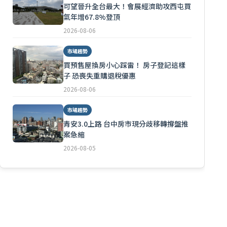
可望晉升全台最大！會展經濟助攻西屯買
氣年增67.8%登頂
2026-08-06
市場趨勢
買預售屋換房小心踩雷！ 房子登記這樣
子 恐喪失重購退稅優惠
2026-08-06
市場趨勢
青安3.0上路 台中房市現分歧移轉撐盤推
案急縮
2026-08-05