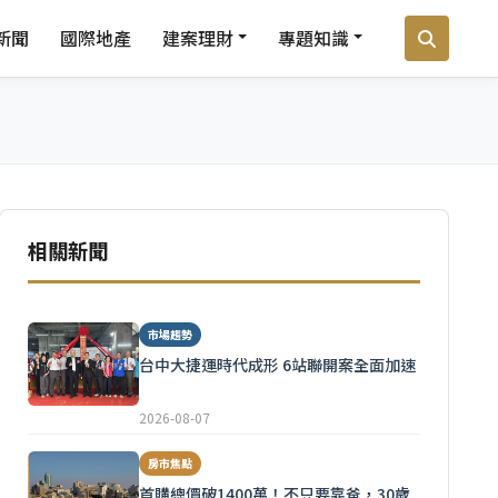
新聞
國際地產
建案理財
專題知識
相關新聞
市場趨勢
台中大捷運時代成形 6站聯開案全面加速
2026-08-07
房市焦點
首購總價破1400萬！不只要靠爸，30歲