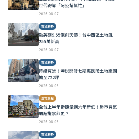
世代得靠「阿公幫幫忙」
2026-08-07
市場趨勢
勤美砸9.55億創天價！台中西區土地飆
255萬新高
2026-08-07
市場趨勢
持續買進！坤悅開發七期惠民段土地版圖
擴至722坪
2026-08-06
房市焦點
全台上半年拆照量創六年新低！房市買氣
弱縮拖累都更？
2026-08-06
市場趨勢