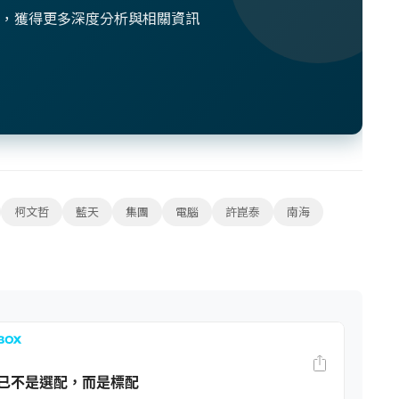
想法，獲得更多深度分析與相關資訊
柯文哲
藍天
集團
電腦
許崑泰
南海