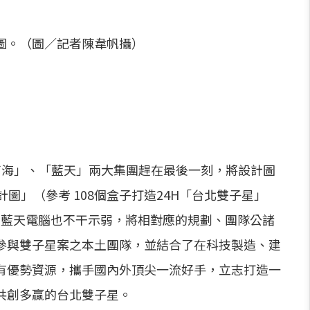
圖。（圖／記者陳韋帆攝）
南海」、「藍天」兩大集團趕在最後一刻，將設計圖
圖」（參考 108個盒子打造24H「台北雙子星」
9）日藍天電腦也不干示弱，將相對應的規劃、團隊公諸
參與雙子星案之本土團隊，並結合了在科技製造、建
有優勢資源，攜手國內外頂尖一流好手，立志打造一
共創多贏的台北雙子星。