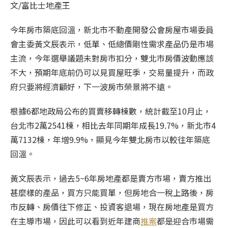
文/富比士地產王
今年房市築底回溫，新北市不動產開發公會房屋市場委員
會主委黃文辰表示，低單、低總價剛性需求產品仍是市場
主流，今年選舉議題未對房市扣分，雙北市房價波動應該
不大，預期年底前仍可以見買屋旺季，交易量提升，而政
府只要將經濟顧好，下一波房市榮景將不遠。
根據6都地政局公布的買賣移轉棟數，統計截至10月止，
台北市2萬2541棟，相比去年同期年成長19.7%，新北市4
萬7132棟，年增9.9%，顯見今年雙北房市以較往年築底
回溫。
黃文辰表示，過去5~6年房地產都是賣方市場，賣方推出
甚麼樣的產品，買方只能買單，但房地合一稅上路後，房
市反轉、房價往下修正、投資客退場，現在房地產是買方
在主導市場，因此可以看到近年建商
推案
都是迎合市場需