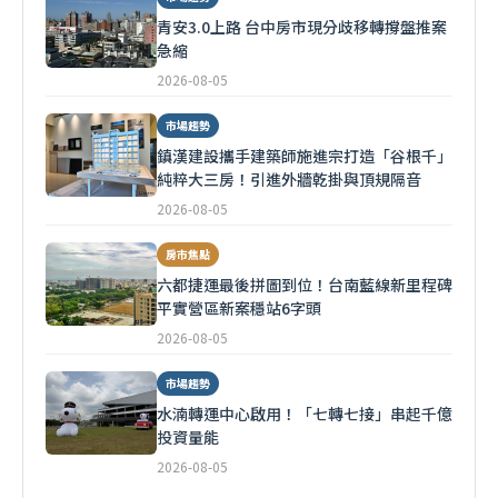
青安3.0上路 台中房市現分歧移轉撐盤推案
急縮
2026-08-05
市場趨勢
鎮漢建設攜手建築師施進宗打造「谷根千」
純粹大三房！引進外牆乾掛與頂規隔音
2026-08-05
房市焦點
六都捷運最後拼圖到位！台南藍線新里程碑
平實營區新案穩站6字頭
2026-08-05
市場趨勢
水湳轉運中心啟用！「七轉七接」串起千億
投資量能
2026-08-05