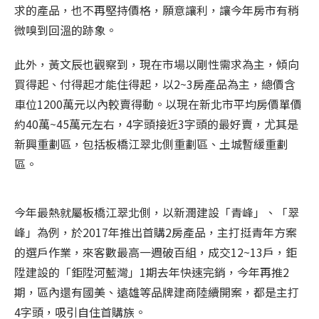
求的產品，也不再堅持價格，願意讓利，讓今年房市有稍
微嗅到回溫的跡象。
此外，黃文辰也觀察到，現在市場以剛性需求為主，傾向
買得起、付得起才能住得起，以2~3房產品為主，總價含
車位1200萬元以內較賣得動。以現在新北市平均房價單價
約40萬~45萬元左右，4字頭接近3字頭的最好賣，尤其是
新興重劃區，包括板橋江翠北側重劃區、土城暫緩重劃
區。
今年最熱就屬板橋江翠北側，以新潤建設「青峰」、「翠
峰」為例，於2017年推出首購2房產品，主打挺青年方案
的選戶作業，來客數最高一週破百組，成交12~13戶，鉅
陞建設的「鉅陞河藍灣」1期去年快速完銷，今年再推2
期，區內還有國美、遠雄等品牌建商陸續開案，都是主打
4字頭，吸引自住首購族。