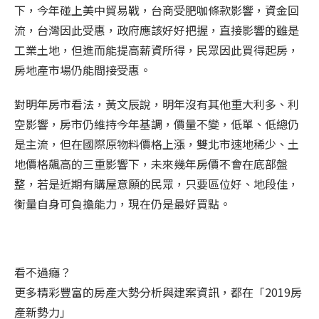
下，今年碰上美中貿易戰，台商受肥咖條款影響，資金回
流，台灣因此受惠，政府應該好好把握，直接影響的雖是
工業土地，但進而能提高薪資所得，民眾因此買得起房，
房地產市場仍能間接受惠。
對明年房市看法，黃文辰說，明年沒有其他重大利多、利
空影響，房市仍維持今年基調，價量不變，低單、低總仍
是主流，但在國際原物料價格上漲，雙北市速地稀少、土
地價格飆高的三重影響下，未來幾年房價不會在底部盤
整，若是近期有購屋意願的民眾，只要區位好、地段佳，
衡量自身可負擔能力，現在仍是最好買點。
看不過癮？
更多精彩豐富的房產大勢分析與建案資訊，都在「2019房
產新勢力」