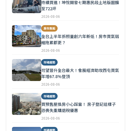
持續買進！坤悅開發七期惠民段土地版圖擴
至722坪
2026-08-06
房市焦點
全台上半年拆照量創六年新低！房市買氣弱
縮拖累都更？
2026-08-06
市場趨勢
可望晉升全台最大！會展經濟助攻西屯買氣
年增67.8%登頂
2026-08-06
市場趨勢
買預售屋換房小心踩雷！ 房子登記這樣子
恐喪失重購退稅優惠
2026-08-06
市場趨勢