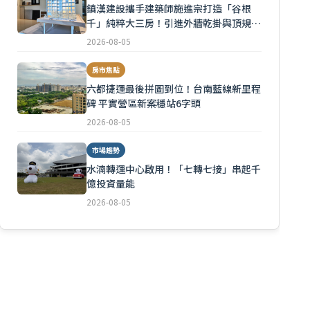
鎮漢建設攜手建築師施進宗打造「谷根
千」純粹大三房！引進外牆乾掛與頂規隔
音
2026-08-05
房市焦點
六都捷運最後拼圖到位！台南藍線新里程
碑 平實營區新案穩站6字頭
2026-08-05
市場趨勢
水湳轉運中心啟用！「七轉七接」串起千
億投資量能
2026-08-05