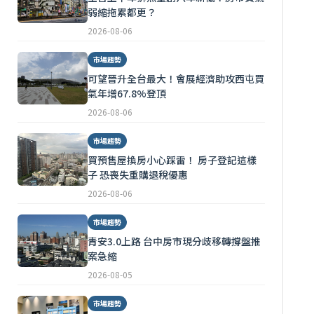
弱縮拖累都更？
2026-08-06
市場趨勢
可望晉升全台最大！會展經濟助攻西屯買
氣年增67.8%登頂
2026-08-06
市場趨勢
買預售屋換房小心踩雷！ 房子登記這樣
子 恐喪失重購退稅優惠
2026-08-06
市場趨勢
青安3.0上路 台中房市現分歧移轉撐盤推
案急縮
2026-08-05
市場趨勢