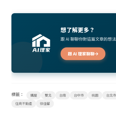
想了解更多？
跟 AI 聊聊你對這篇文章的
跟 AI 理家聊聊
標籤：
購屋
雙北
台南
台中市
桃園
台北
住商不動產
徐佳馨