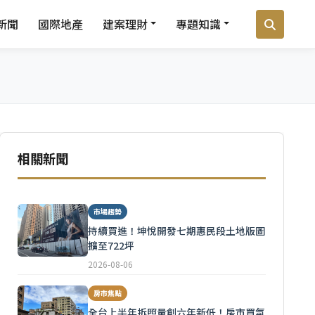
新聞
國際地產
建案理財
專題知識
相關新聞
市場趨勢
持續買進！坤悅開發七期惠民段土地版圖
擴至722坪
2026-08-06
房市焦點
全台上半年拆照量創六年新低！房市買氣