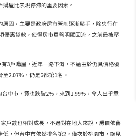
戶購屋比表現停滯的重要因素。
的原因，主要是政府房市管制逐漸鬆手，除央行在
多項優惠貸款，使得房市買盤明顯回流，之前最被壓
百戶有3戶購屋，近年一路下滑，不過由於仍具價格優
2.07%，仍是6都第1名。
的台中市，竟也跌破2%，來到1.99%，令人出乎意
，家戶數也相對成長，不過對在地人來說，房價依舊
走低，但台中市依然排名第2，僅次於桃園市，顯見