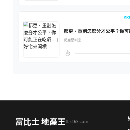
富比士 地產王
fbs168.com