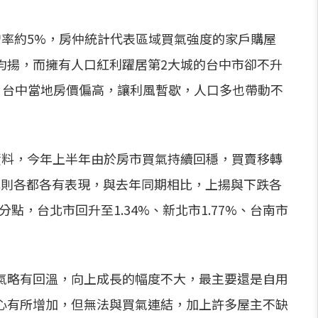
增率約5%，房仲統計代表區域買氣強度的家戶購屋
均揚，而擁有人口紅利躍居第2大城的台中市卻不升
，台中當地房價偏高，讓利風暫歇，人口多也帶動不
資料，今年上半年由於房市買氣持續回穩，買賣移轉
比則各都各有表現，與去年同期相比，上揚與下跌各
百分點，台北市回升至1.34%、新北市1.77%、台南市
氣略有回溫，向上成長的幅度不大，最主要還是自用
心有所增加，但無法與買氣連結，加上許多屋主不缺