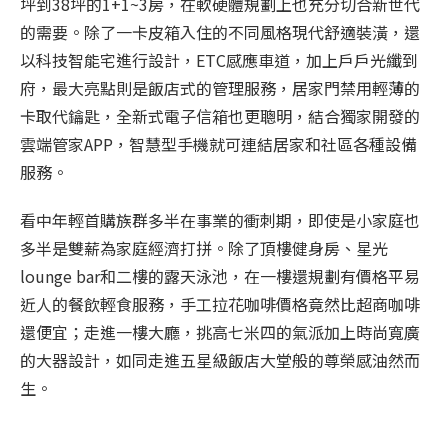
坪到38坪的1+1~3房，在軟硬體規劃上也充分切合新世代
的需要。除了一卡皮箱入住的不同風格現代舒適裝潢，還
以科技智能宅進行設計，ETC感應車道，加上戶戶光纖到
府，最大亮點則是飯店式的管理服務，居家門禁用輕薄的
卡取代鑰匙，全新式電子信箱也更聰明，結合獨家開發的
雲端管家APP，智慧型手機就可連結居家和社區各種設備
服務。
看中年輕首購族群多半在事業的衝刺期，即使是小家庭也
多半是雙薪為家庭經濟打拼。除了頂樓健身房、星光
lounge bar和二樓的露天泳池，在一樓還規劃有價格平易
近人的餐飲輕食服務，手工拉花咖啡價格竟然比超商咖啡
還便宜；走進一樓大廳，挑高七米四的氣派加上時尚寬廣
的大器設計，如同走進五星級飯店大堂般的尊榮感油然而
生。