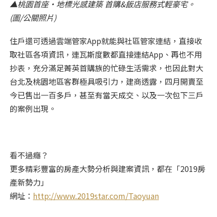
▲桃園首座‧地標光感建築 首購&飯店服務式輕豪宅。
(圖/公關照片)
住戶還可透過雲端管家App就能與社區管家連結，直接收
取社區各項資訊，連瓦斯度數都直接連結App、再也不用
抄表，充分滿足菁英首購族的忙碌生活需求，也因此對大
台北及桃園地區客群極具吸引力，建商透露，四月開賣至
今已售出一百多戶，甚至有當天成交、以及一次包下三戶
的案例出現。
看不過癮？
更多精彩豐富的房產大勢分析與建案資訊，都在「2019房
產新勢力」
網址：
http://www.2019star.com/Taoyuan