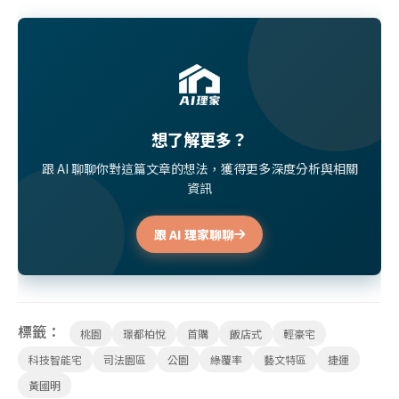
想了解更多？
跟 AI 聊聊你對這篇文章的想法，獲得更多深度分析與相關
資訊
跟 AI 理家聊聊
標籤：
桃園
璟都柏悅
首購
飯店式
輕豪宅
科技智能宅
司法園區
公園
綠覆率
藝文特區
捷運
黃國明