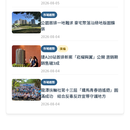
2026-08-05
市場趨勢
公園首排一地難求 豪宅聚落沿綠地版圖擴
張
2026-08-04
市場趨勢
廣編
捷A20站首排新案「崧耀興翼」公開 潛銷期
銷售破3成
2026-08-04
市場趨勢
龍潭扶輪社第十三屆「鐵馬青春逍遙遊」圓
滿成功 結合反毒反詐宣導守護地方
2026-08-04