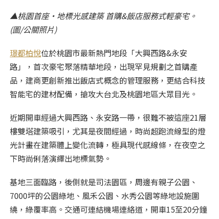
▲桃園首座‧地標光感建築 首購&飯店服務式輕豪宅。
(圖/公關照片)
璟都柏悅
位於桃園市最新熱門地段「大興西路&永安
路」，首次豪宅聚落精華地段，出現罕見規劃之首購產
品，建商更創新推出飯店式概念的管理服務，更結合科技
智能宅的建材配備，搶攻大台北及桃園地區大眾目光。
近期開車經過大興西路、永安路一帶，很難不被這座21層
樓雙塔建築吸引，尤其是夜間經過，時尚超跑流線型的燈
光計畫在建築體上變化流轉，極具現代感線條，在夜空之
下時尚俐落演繹出地標氣勢。
基地三面臨路，後側就是司法園區，周邊有親子公園、
7000坪的公園綠地、風禾公園、水秀公園等綠地設施圍
繞，綠覆率高。交通可連結機場連絡道，開車15至20分鐘