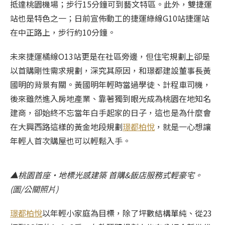
抵達桃園機場；步行15分鐘可到藝文特區。此外，雙捷運
站也是特色之一；日前宣佈動工的捷運綠線G10站捷運站
在中正路上，步行約10分鐘。
未來捷運橘線O13站更是在社區旁邊，但住宅規劃上卻是
以首購剛性需求規劃，深究其原因，和璟都建設董事長黃
國明的背景有關。黃國明年輕時當過學徒、計程車司機，
後來雖然進入房地產業、靠著獨到眼光成為桃園在地知名
建商，卻始終不忘當年白手起家的日子，這也是為什麼會
在大興西路這樣的黃金地段規劃
璟都柏悅
，就是一心想讓
年輕人首次購屋也可以輕鬆入手。
▲桃園首座‧地標光感建築 首購&飯店服務式輕豪宅。
(圖/公關照片)
璟都柏悅
以年輕小家庭為目標，除了坪數結構單純、從23