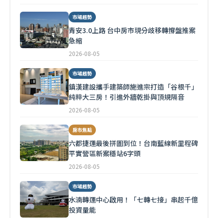
市場趨勢
青安3.0上路 台中房市現分歧移轉撐盤推案
急縮
2026-08-05
市場趨勢
鎮漢建設攜手建築師施進宗打造「谷根千」
純粹大三房！引進外牆乾掛與頂規隔音
2026-08-05
房市焦點
六都捷運最後拼圖到位！台南藍線新里程碑
平實營區新案穩站6字頭
2026-08-05
市場趨勢
水湳轉運中心啟用！「七轉七接」串起千億
投資量能