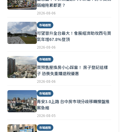
弱縮拖累都更？
2026-08-06
市場趨勢
可望晉升全台最大！會展經濟助攻西屯買
氣年增67.8%登頂
2026-08-06
市場趨勢
買預售屋換房小心踩雷！ 房子登記這樣
子 恐喪失重購退稅優惠
2026-08-06
市場趨勢
青安3.0上路 台中房市現分歧移轉撐盤推
案急縮
2026-08-05
市場趨勢