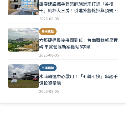
鎮漢建設攜手建築師施進宗打造「谷根
千」純粹大三房！引進外牆乾掛與頂規隔
音
2026-08-05
房市焦點
六都捷運最後拼圖到位！台南藍線新里程
碑 平實營區新案穩站6字頭
2026-08-05
市場趨勢
水湳轉運中心啟用！「七轉七接」串起千
億投資量能
2026-08-05