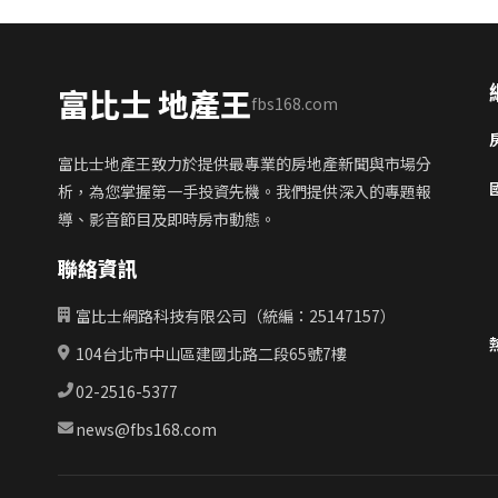
富比士 地產王
fbs168.com
富比士地產王致力於提供最專業的房地產新聞與市場分
析，為您掌握第一手投資先機。我們提供深入的專題報
導、影音節目及即時房市動態。
聯絡資訊
富比士網路科技有限公司（統編：25147157）
104台北市中山區建國北路二段65號7樓
02-2516-5377
news@fbs168.com