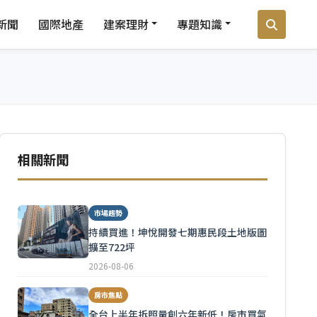
新聞
國際地產
建案理財
專題知識
相關新聞
市場趨勢
持續買進！坤悅開發七期惠民段土地版圖
擴至722坪
2026-08-06
房市焦點
全台上半年拆照量創六年新低！房市買氣