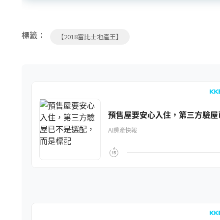
標籤：
【2018富比士地產王】