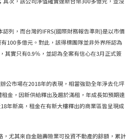
其次，該公司淨值確實達新台幣300多億元，並沒
列，而台灣的IFRS(國際財務報告準則)是以市價
僅有100多億元。對此，該得標團隊並非外界所認為
，其實只有0.9％，並認為全案有信心在3月正式簽
北辦公市場在2018年的表現，相當強勁全年淨去化坪
整體租金，因新供給釋出及趨於滿租，年成長如預期達
創近18年新高，租金在有新大樓釋出的商業區皆呈現成
絡，尤其來自金融壽險業可投資不動產的餘額，累計