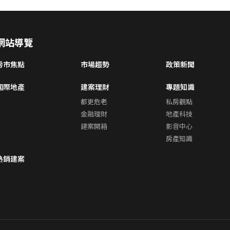
網站導覽
房市焦點
市場趨勢
政策新聞
國際地產
建案理財
專題知識
都更危老
私房觀點
金融理財
地產科技
建案開箱
影音中心
房產知識
熱銷建案