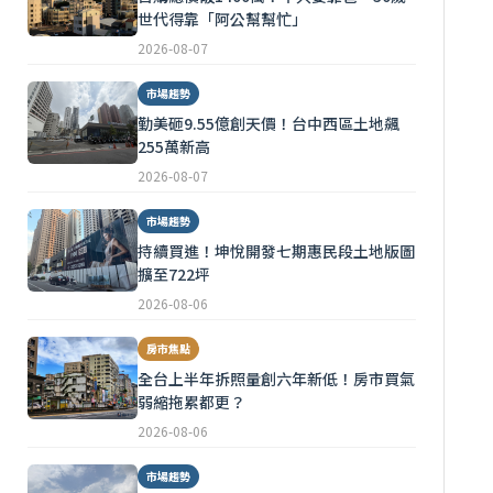
世代得靠「阿公幫幫忙」
2026-08-07
市場趨勢
勤美砸9.55億創天價！台中西區土地飆
255萬新高
2026-08-07
市場趨勢
持續買進！坤悅開發七期惠民段土地版圖
擴至722坪
2026-08-06
房市焦點
全台上半年拆照量創六年新低！房市買氣
弱縮拖累都更？
2026-08-06
市場趨勢