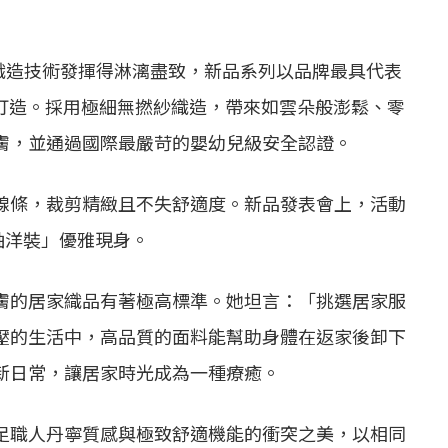
利織造技術發揮得淋漓盡致，新品系列以品牌最具代表
糖三重紗打造。採用極細無撚紗織造，帶來如雲朵般澎鬆、零
膚，並通過國際最嚴苛的嬰幼兒級安全認證。
線條，裁剪精緻且不失舒適度。新品發表會上，活動
無袖洋裝」優雅現身。
膚的居家織品有著極高標準。她坦言：「挑選居家服
壓的生活中，高品質的面料能幫助身體在返家後卸下
新日常，讓居家時光成為一種療癒。
足職人丹寧質感與極致舒適機能的衝突之美，以相同