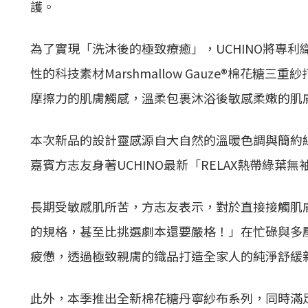
護。
為了實現「洗沐後的極致療癒」，UCHINO將專
性的科技素材Marshmallow Gauze®棉花
摩擦力的肌膚觸感，溫柔包裹沐浴後敏感柔嫩的肌
本次新品的設計靈感源自大自然的溫暖色調與簡約
嘉賓方志友身著UCHINO最新「RELAX熱帶綠葉
長期受敏感肌所苦，方志友表示，對於直接接觸肌
的規格，甚至比挑選劇本還要嚴格！」在忙碌與多
疲憊，透過極致親膚的織品打造全家人的純淨舒緩
此外，本季推出全新棉花糖丹寧紗布系列，同時滿