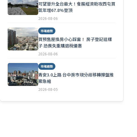
可望晉升全台最大！會展經濟助攻西屯買
氣年增67.8%登頂
2026-08-06
市場趨勢
買預售屋換房小心踩雷！ 房子登記這樣
子 恐喪失重購退稅優惠
2026-08-06
市場趨勢
青安3.0上路 台中房市現分歧移轉撐盤推
案急縮
2026-08-05