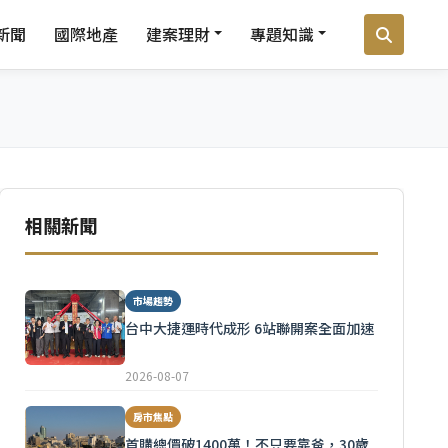
新聞
國際地產
建案理財
專題知識
相關新聞
市場趨勢
台中大捷運時代成形 6站聯開案全面加速
2026-08-07
房市焦點
首購總價破1400萬！不只要靠爸，30歲