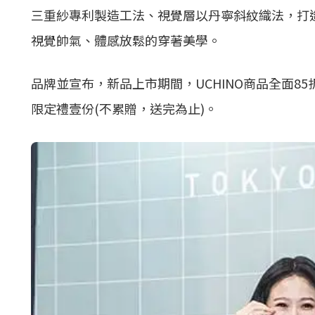
三重紗專利製造工法、視覺層以丹寧斜紋織法，打造
視覺帥氣、體感放鬆的穿著美學。
品牌並宣布，新品上市期間，UCHINO商品全面85折
限定禮壹份(不累贈，送完為止)。