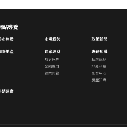
網站導覽
房市焦點
市場趨勢
政策新聞
國際地產
建案理財
專題知識
都更危老
私房觀點
金融理財
地產科技
建案開箱
影音中心
房產知識
熱銷建案