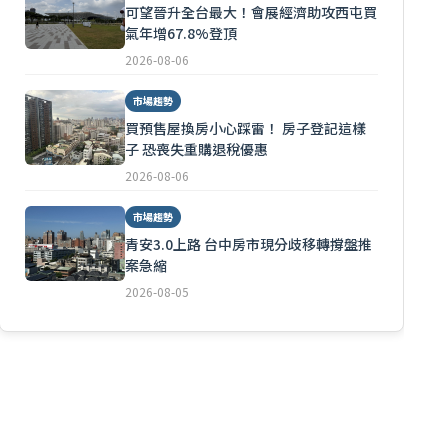
可望晉升全台最大！會展經濟助攻西屯買
氣年增67.8%登頂
2026-08-06
市場趨勢
買預售屋換房小心踩雷！ 房子登記這樣
子 恐喪失重購退稅優惠
2026-08-06
市場趨勢
青安3.0上路 台中房市現分歧移轉撐盤推
案急縮
2026-08-05