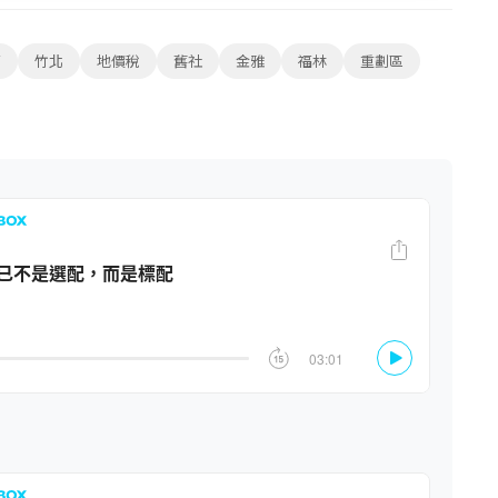
商
竹北
地價稅
舊社
金雅
福林
重劃區