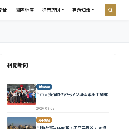
新聞
國際地產
建案理財
專題知識
相關新聞
市場趨勢
台中大捷運時代成形 6站聯開案全面加速
2026-08-07
房市焦點
首購總價破1400萬！不只要靠爸，30歲