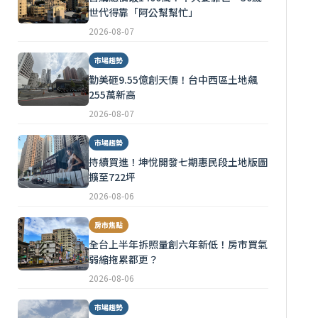
世代得靠「阿公幫幫忙」
2026-08-07
市場趨勢
勤美砸9.55億創天價！台中西區土地飆
255萬新高
2026-08-07
市場趨勢
持續買進！坤悅開發七期惠民段土地版圖
擴至722坪
2026-08-06
房市焦點
全台上半年拆照量創六年新低！房市買氣
弱縮拖累都更？
2026-08-06
市場趨勢