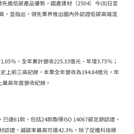
先進低碳產品優勢，國產建材（2504）今(8)日宣
史上最高，並指出，領先業界推出國內外認證低碳高端混
.05％，全年累計營收225.33億元、年增3.75％；
上史上前三高記錄，本業全年營收為194.84億元，年
史上最高年度營收紀錄。
61款，包括24款取得ISO 14067碳足跡認證、
材認證，減碳率最高可達42.3%。除了促進科技綠