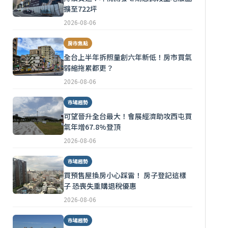
擴至722坪
2026-08-06
房市焦點
全台上半年拆照量創六年新低！房市買氣
弱縮拖累都更？
2026-08-06
市場趨勢
可望晉升全台最大！會展經濟助攻西屯買
氣年增67.8%登頂
2026-08-06
市場趨勢
買預售屋換房小心踩雷！ 房子登記這樣
子 恐喪失重購退稅優惠
2026-08-06
市場趨勢