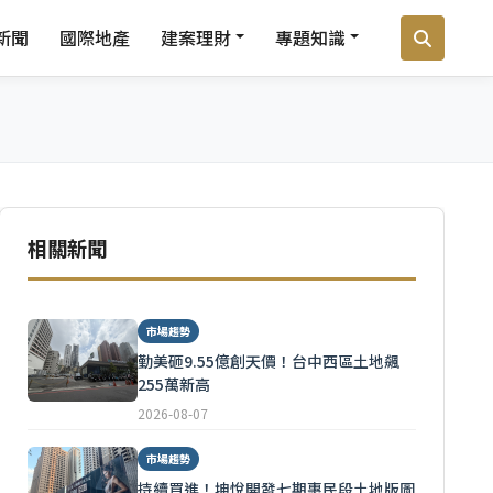
新聞
國際地產
建案理財
專題知識
相關新聞
市場趨勢
勤美砸9.55億創天價！台中西區土地飆
255萬新高
2026-08-07
市場趨勢
持續買進！坤悅開發七期惠民段土地版圖