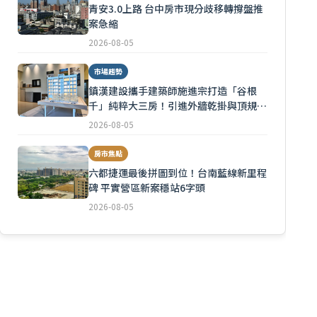
青安3.0上路 台中房市現分歧移轉撐盤推
案急縮
2026-08-05
市場趨勢
鎮漢建設攜手建築師施進宗打造「谷根
千」純粹大三房！引進外牆乾掛與頂規隔
音
2026-08-05
房市焦點
六都捷運最後拼圖到位！台南藍線新里程
碑 平實營區新案穩站6字頭
2026-08-05