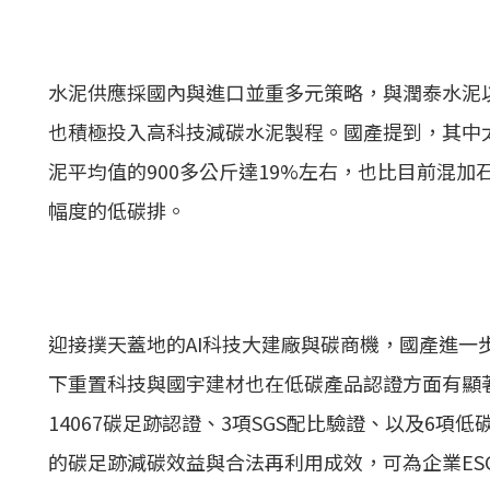
水泥供應採國內與進口並重多元策略，與潤泰水泥
也積極投入高科技減碳水泥製程。國產提到，其中太
泥平均值的900多公斤達19%左右，也比目前混加石
幅度的低碳排。
迎接撲天蓋地的AI科技大建廠與碳商機，國產進一
下重置科技與國宇建材也在低碳產品認證方面有顯著
14067碳足跡認證、3項SGS配比驗證、以及6
的碳足跡減碳效益與合法再利用成效，可為企業ES