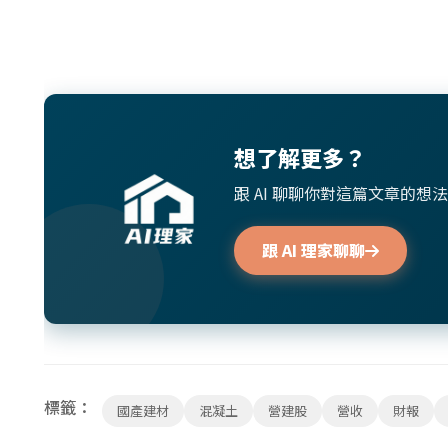
想了解更多？
跟 AI 聊聊你對這篇文章的
跟 AI 理家聊聊
標籤：
國產建材
混凝土
營建股
營收
財報