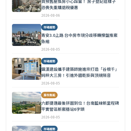
買預售屋換房小心踩雷！ 房子登記這樣子
恐喪失重購退稅優惠
2026-08-06
市場趨勢
青安3.0上路 台中房市現分歧移轉撐盤推案
急縮
2026-08-05
市場趨勢
鎮漢建設攜手建築師施進宗打造「谷根千」
純粹大三房！引進外牆乾掛與頂規隔音
2026-08-05
房市焦點
六都捷運最後拼圖到位！台南藍線新里程碑
平實營區新案穩站6字頭
2026-08-05
市場趨勢