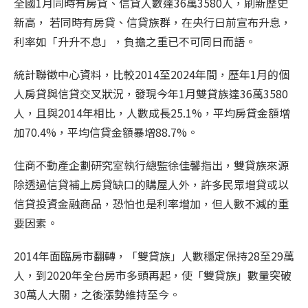
全國1月同時有房貸、信貸人數達36萬3580人，刷新歷史
新高， 若同時有房貸、信貸族群，在央行日前宣布升息，
利率如「升升不息」，負擔之重已不可同日而語。
統計聯徵中心資料，比較2014至2024年間，歷年1月的個
人房貸與信貸交叉狀況，發現今年1月雙貸族達36萬3580
人，且與2014年相比，人數成長25.1%，平均房貸金額增
加70.4%，平均信貸金額暴增88.7%。
住商不動產企劃研究室執行總監徐佳馨指出，雙貸族來源
除透過信貸補上房貸缺口的購屋人外，許多民眾增貸或以
信貸投資金融商品，恐怕也是利率增加，但人數不減的重
要因素。
2014年面臨房市翻轉，「雙貸族」人數穩定保持28至29萬
人，到2020年全台房市多頭再起，使「雙貸族」數量突破
30萬人大關，之後漲勢維持至今。