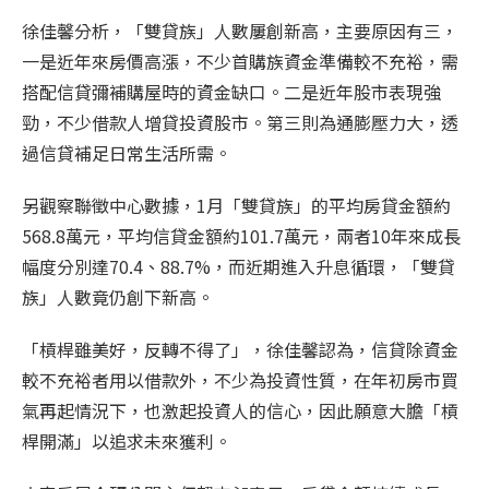
徐佳馨分析，「雙貸族」人數屢創新高，主要原因有三，
一是近年來房價高漲，不少首購族資金準備較不充裕，需
搭配信貸彌補購屋時的資金缺口。二是近年股市表現強
勁，不少借款人增貸投資股市。第三則為通膨壓力大，透
過信貸補足日常生活所需。
另觀察聯徵中心數據，1月「雙貸族」的平均房貸金額約
568.8萬元，平均信貸金額約101.7萬元，兩者10年來成長
幅度分別達70.4、88.7%，而近期進入升息循環，「雙貸
族」人數竟仍創下新高。
「槓桿雖美好，反轉不得了」，徐佳馨認為，信貸除資金
較不充裕者用以借款外，不少為投資性質，在年初房市買
氣再起情況下，也激起投資人的信心，因此願意大膽「槓
桿開滿」以追求未來獲利。