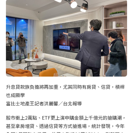
升息貸款族負擔將再加重，尤其同時有房貸、信貸，槓桿
也成顯學
富比士地產王記者洪麗馨／台北報導
股市衝上2萬點、ETF更上演申購金額上千億元的搶購潮，
甚至拿房增貸、透過信貸等方式搶進場，統計發現，今年