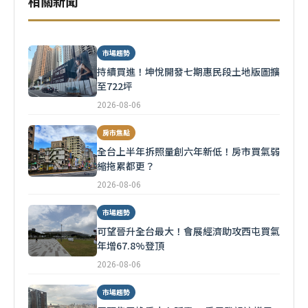
相關新聞
市場趨勢
持續買進！坤悅開發七期惠民段土地版圖擴
至722坪
2026-08-06
房市焦點
全台上半年拆照量創六年新低！房市買氣弱
縮拖累都更？
2026-08-06
市場趨勢
可望晉升全台最大！會展經濟助攻西屯買氣
年增67.8%登頂
2026-08-06
市場趨勢