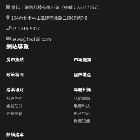
富比士網路科技有限公司（統編：25147157）
104台北市中山區建國北路二段65號7樓
02-2516-5377
news@fbs168.com
網站導覽
房市焦點
市場趨勢
政策新聞
國際地產
建案理財
專題知識
都更危老
私房觀點
金融理財
地產科技
建案開箱
影音中心
房產知識
熱銷建案