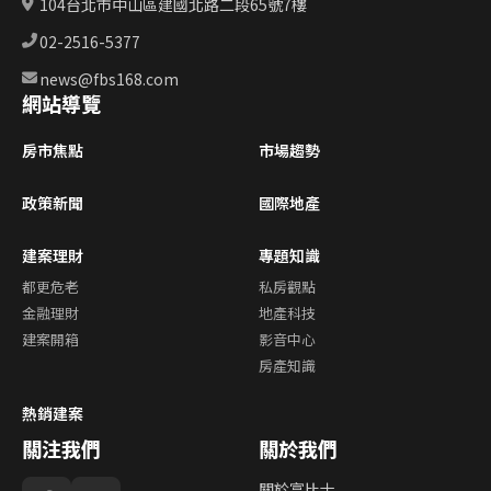
104台北市中山區建國北路二段65號7樓
02-2516-5377
news@fbs168.com
網站導覽
房市焦點
市場趨勢
政策新聞
國際地產
建案理財
專題知識
都更危老
私房觀點
金融理財
地產科技
建案開箱
影音中心
房產知識
熱銷建案
關注我們
關於我們
關於富比士